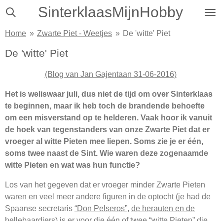
SinterklaasMijnHobby
Ga
direct
Home
»
Zwarte Piet - Weetjes
»
De 'witte' Piet
naar
de
De 'witte' Piet
hoofdinhoud
(Blog van Jan Gajentaan 31-06-2016)
Het is weliswaar juli, dus niet de tijd om over Sinterklaas
te beginnen, maar ik heb toch de brandende behoefte
om een misverstand op te helderen. Vaak hoor ik vanuit
de hoek van tegenstanders van onze Zwarte Piet dat er
vroeger al witte Pieten mee liepen. Soms zie je er één,
soms twee naast de Sint. Wie waren deze zogenaamde
witte Pieten en wat was hun functie?
Los van het gegeven dat er vroeger minder Zwarte Pieten
waren en veel meer andere figuren in de optocht (je had de
Spaanse secretaris
“Don Pelseros”
,
de herauten en de
hellebaardiers
) is er voor die één of twee “witte Pieten” die