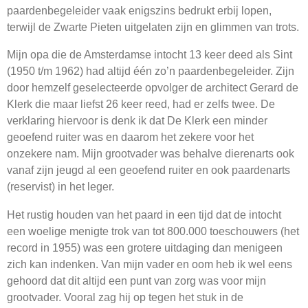
paardenbegeleider vaak enigszins bedrukt erbij lopen,
terwijl de Zwarte Pieten uitgelaten zijn en glimmen van trots.
Mijn opa die de Amsterdamse intocht 13 keer deed als Sint
(1950 t/m 1962) had altijd één zo’n paardenbegeleider. Zijn
door hemzelf geselecteerde opvolger de architect Gerard de
Klerk die maar liefst 26 keer reed, had er zelfs twee. De
verklaring hiervoor is denk ik dat De Klerk een minder
geoefend ruiter was en daarom het zekere voor het
onzekere nam. Mijn grootvader was behalve dierenarts ook
vanaf zijn jeugd al een geoefend ruiter en ook paardenarts
(reservist) in het leger.
Het rustig houden van het paard in een tijd dat de intocht
een woelige menigte trok van tot 800.000 toeschouwers (het
record in 1955) was een grotere uitdaging dan menigeen
zich kan indenken. Van mijn vader en oom heb ik wel eens
gehoord dat dit altijd een punt van zorg was voor mijn
grootvader. Vooral zag hij op tegen het stuk in de