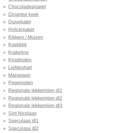
Chocoladesigaret
Dinantse koek
Duivekater
Hylickmaker
Kikkers / Muizen
Koekblik
Krakeling
Kruidnoten
Liefdeshart
Marsepein
Pepernoten
Regionale lekkernijen dl1
Regionale lekkernijen dl2
Regionale lekkernijen dl3
Sint Nicolaas
Speculaas dl1
Speculaas dl2