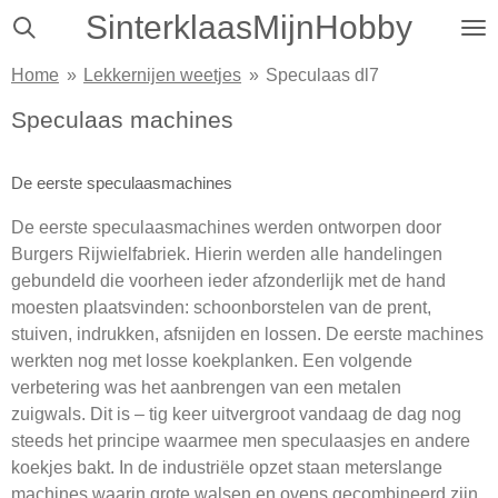
SinterklaasMijnHobby
Ga
direct
Home
»
Lekkernijen weetjes
»
Speculaas dl7
naar
de
Speculaas machines
hoofdinhoud
De eerste speculaasmachines
De eerste speculaasmachines werden ontworpen door
Burgers Rijwielfabriek. Hierin werden alle handelingen
gebundeld die voorheen ieder afzonderlijk met de hand
moesten plaatsvinden: schoonborstelen van de prent,
stuiven, indrukken, afsnijden en lossen. De eerste machines
werkten nog met losse koekplanken. Een volgende
verbetering was het aanbrengen van een metalen
zuigwals.
Dit is – tig keer uitvergroot vandaag de dag nog
steeds het principe waarmee men speculaasjes en andere
koekjes bakt. In de industriële opzet staan meterslange
machines waarin grote walsen en ovens gecombineerd zijn.