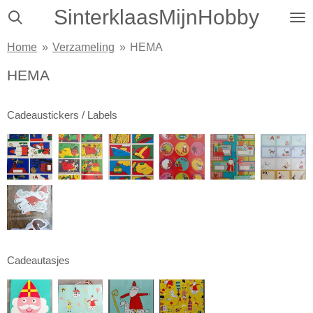
SinterklaasMijnHobby
Ga
direct
Home
»
Verzameling
»
HEMA
naar
de
HEMA
hoofdinhoud
Cadeaustickers / Labels
Cadeautasjes