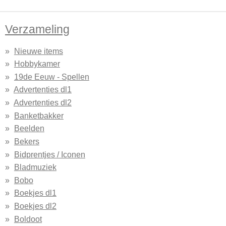
Verzameling
Nieuwe items
Hobbykamer
19de Eeuw - Spellen
Advertenties dl1
Advertenties dl2
Banketbakker
Beelden
Bekers
Bidprentjes / Iconen
Bladmuziek
Bobo
Boekjes dl1
Boekjes dl2
Boldoot