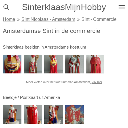
SinterklaasMijnHobby
Ga
direct
Home
»
Sint Nicolaas - Amsterdam
»
Sint - Commercie
naar
de
Amsterdamse Sint in de commercie
hoofdinhoud
Sinterklaas beelden in Amsterdams kostuum
Meer weten over het kostuum van Amsterdam,
klik hier
Beeldje / Postkaart uit Amerika