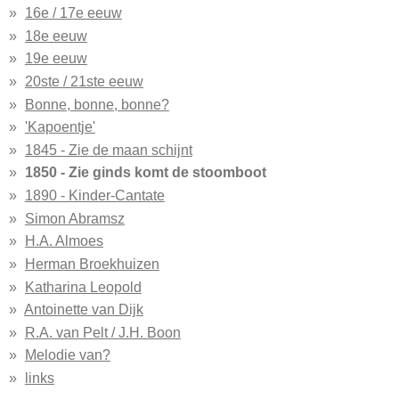
16e / 17e eeuw
18e eeuw
19e eeuw
20ste / 21ste eeuw
Bonne, bonne, bonne?
'Kapoentje'
1845 - Zie de maan schijnt
1850 - Zie ginds komt de stoomboot
1890 - Kinder-Cantate
Simon Abramsz
H.A. Almoes
Herman Broekhuizen
Katharina Leopold
Antoinette van Dijk
R.A. van Pelt / J.H. Boon
Melodie van?
links