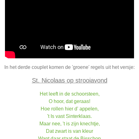
In het derde couplet komen de 'groene' regels uit het versje:
St. Nicolaas op strooiavond
Het leeft in de schoorsteen,
O hoor, dat geraas!
Hoe rollen hier d' appelen,
't Is vast Sinterklaas.
Maar nee, 't is zijn knechtje,
Dat zwart is van kleur
Want daar staat de Bisschop