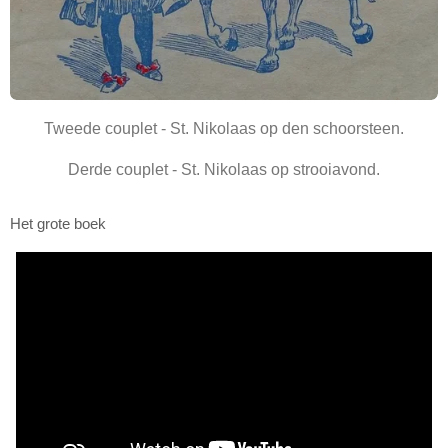
Tweede couplet - St. Nikolaas op den schoorsteen.
Derde couplet - St. Nikolaas op strooiavond.
Het grote boek