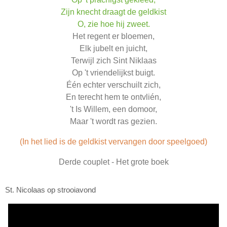
Zijn knecht draagt de geldkist
O, zie hoe hij zweet.
Het regent er bloemen,
Elk jubelt en juicht,
Terwijl zich Sint Niklaas
Op 't vriendelijkst buigt.
Één echter verschuilt zich,
En terecht hem te ontvlién,
't Is Willem, een domoor,
Maar 't wordt ras gezien.
(In het lied is de geldkist vervangen door speelgoed)
Derde couplet - Het grote boek
St. Nicolaas op strooiavond