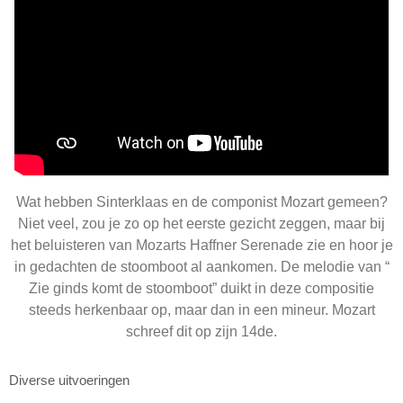
Wat hebben Sinterklaas en de componist Mozart gemeen?
Niet veel, zou je zo op het eerste gezicht zeggen, maar bij
het beluisteren van Mozarts Haffner Serenade zie en hoor je
in gedachten de stoomboot al aankomen. De melodie van “
Zie ginds komt de stoomboot” duikt in deze compositie
steeds herkenbaar op, maar dan in een mineur. Mozart
schreef dit op zijn 14de.
Diverse uitvoeringen