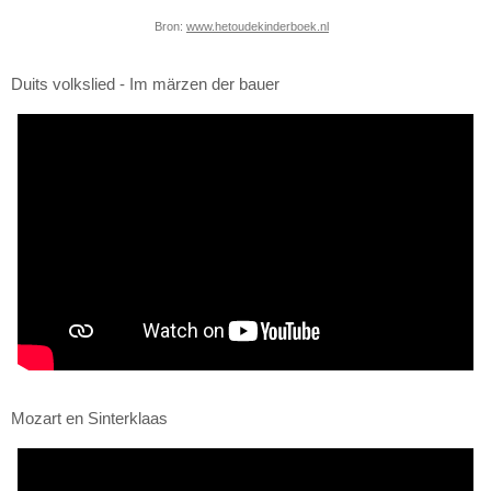
Bron:
www.hetoudekinderboek.nl
Duits volkslied - Im märzen der bauer
Mozart en Sinterklaas