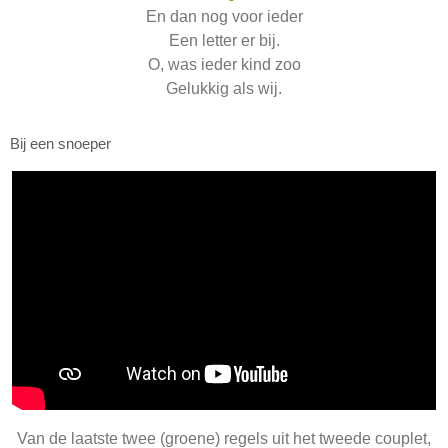
En dan nog voor ieder
Een letter er bij.
O, was ieder kind zoo
Gelukkig als wij.
Bij een snoeper
Van de laatste twee (groene) regels uit het tweede couplet,