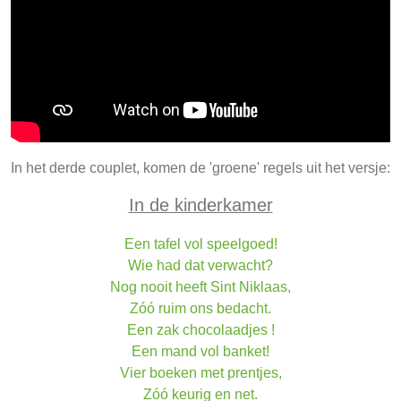
In het derde couplet, komen de 'groene' regels uit het versje:
In de kinderkamer
Een tafel vol speelgoed!
Wie had dat verwacht?
Nog nooit heeft Sint Niklaas,
Zóó ruim ons bedacht.
Een zak chocolaadjes !
Een mand vol banket!
Vier boeken met prentjes,
Zóó keurig en net.