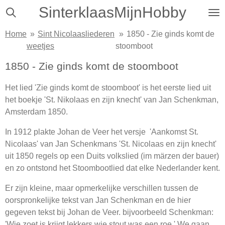
SinterklaasMijnHobby
Ga
direct
Home
»
Sint Nicolaasliederen
»
1850 - Zie ginds komt de
naar
weetjes
stoomboot
de
hoofdinhoud
1850 - Zie ginds komt de stoomboot
Het lied 'Zie ginds komt de stoomboot' is het eerste lied uit
het boekje 'St. Nikolaas en zijn knecht' van Jan Schenkman,
Amsterdam 1850.
In 1912 plakte Johan de Veer het versje 'Aankomst St.
Nicolaas' van Jan Schenkmans 'St. Nicolaas en zijn knecht'
uit 1850 regels op een Duits volkslied (im märzen der bauer)
en zo ontstond het Stoombootlied dat elke Nederlander kent.
Er zijn kleine, maar opmerkelijke verschillen tussen de
oorspronkelijke tekst van Jan Schenkman en de hier
gegeven tekst bij Johan de Veer. bijvoorbeeld Schenkman:
'Wie zoet is krijgt lekkers wie stout was een roe.' We gaan