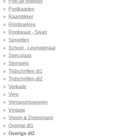
Pop-up boekjes
Postkaarten
Raamtikker
Rijmboekjes
Rookwaar - Swan
Servetten
School - Lesmateriaal
Speculaas
Stempels
Tijdschriften dl1
Tijdschriften dl2
Verkade
Vero
Verrassingseieren
Vintage
Vroom & Dreesmann
Overige dl1
Overige dl2