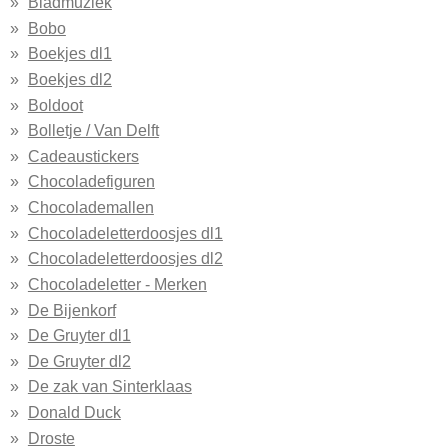
Bladmuziek
Bobo
Boekjes dl1
Boekjes dl2
Boldoot
Bolletje / Van Delft
Cadeaustickers
Chocoladefiguren
Chocolademallen
Chocoladeletterdoosjes dl1
Chocoladeletterdoosjes dl2
Chocoladeletter - Merken
De Bijenkorf
De Gruyter dl1
De Gruyter dl2
De zak van Sinterklaas
Donald Duck
Droste