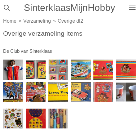
SinterklaasMijnHobby
Ga
direct
Home
»
Verzameling
»
Overige dl2
naar
de
Overige verzameling items
hoofdinhoud
De Club van Sinterklaas