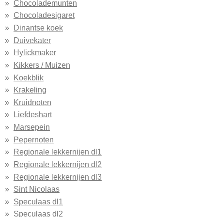
Chocolademunten
Chocoladesigaret
Dinantse koek
Duivekater
Hylickmaker
Kikkers / Muizen
Koekblik
Krakeling
Kruidnoten
Liefdeshart
Marsepein
Pepernoten
Regionale lekkernijen dl1
Regionale lekkernijen dl2
Regionale lekkernijen dl3
Sint Nicolaas
Speculaas dl1
Speculaas dl2