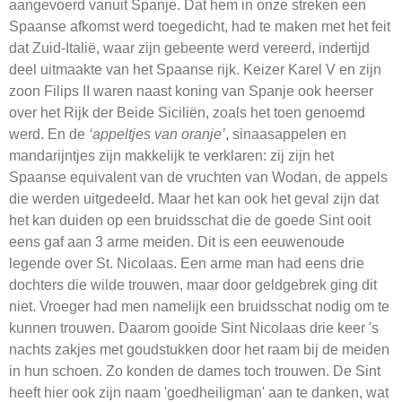
aangevoerd vanuit Spanje. Dat hem in onze streken een
Spaanse afkomst werd toegedicht, had te maken met het feit
dat Zuid-Italië, waar zijn gebeente werd vereerd, indertijd
deel uitmaakte van het Spaanse rijk. Keizer Karel V en zijn
zoon Filips II waren naast koning van Spanje ook heerser
over het Rijk der Beide Siciliën, zoals het toen genoemd
werd. En de
‘appeltjes van oranje’
, sinaasappelen en
mandarijntjes zijn makkelijk te verklaren: zij zijn het
Spaanse equivalent van de vruchten van Wodan, de appels
die werden uitgedeeld. Maar het kan ook het geval zijn dat
het kan duiden op een bruidsschat die de goede Sint ooit
eens gaf aan 3 arme meiden. Dit is een eeuwenoude
legende over St. Nicolaas. Een arme man had eens drie
dochters die wilde trouwen, maar door geldgebrek ging dit
niet. Vroeger had men namelijk een bruidsschat nodig om te
kunnen trouwen. Daarom gooide Sint Nicolaas drie keer 's
nachts zakjes met goudstukken door het raam bij de meiden
in hun schoen. Zo konden de dames toch trouwen. De Sint
heeft hier ook zijn naam 'goedheiligman' aan te danken, wat