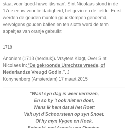
staat voor 'goed-huwelijksman'. Sint Nicolaas stond in de
17de eeuw voor liefdadigheid, het gezin en de liefde. Eerst
werden de gouden munten goudklompen genoemd,
vervolgens gouden ballen en ten slotte werd de term
appeltjes van oranje gebruikt.
1718
Anoniem (1718 (herdruk)). Vrsyters Klagt, Over Sint
Nicolaes in:
“
De gekroonde Utrechtze vreede, of
Nederlandze Vreugd Godin.”
.
J.
Konynenberg (Amsterdam) 17 maart 2015
“Want syn dag is weer verrezen,
En so hy ’t ook niet en doet,
Wens ik hem dat al het Roet:
Valt uyt d’Schoorsteen op syn Snoet.
Of hy myn Vygen en Koek,
Schenkt, met Appels van Oranjen,