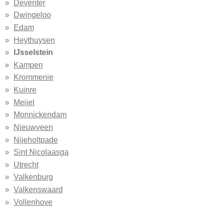
Deventer
Dwingeloo
Edam
Heythuysen
IJsselstein
Kampen
Krommenie
Kuinre
Meijel
Monnickendam
Nieuwveen
Nijeholtpade
Sint Nicolaasga
Utrecht
Valkenburg
Valkenswaard
Vollenhove