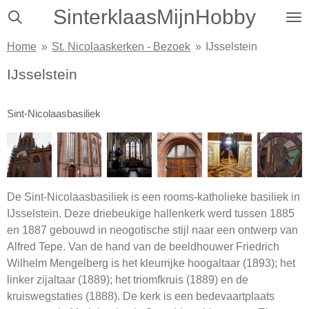
SinterklaasMijnHobby
Ga
direct
Home
»
St. Nicolaaskerken - Bezoek
»
IJsselstein
naar
de
IJsselstein
hoofdinhoud
Sint-Nicolaasbasiliek
De Sint-Nicolaasbasiliek is een rooms-katholieke basiliek in
IJsselstein. Deze driebeukige hallenkerk werd tussen 1885
en 1887 gebouwd in neogotische stijl naar een ontwerp van
Alfred Tepe. Van de hand van de beeldhouwer Friedrich
Wilhelm Mengelberg is het kleurrijke hoogaltaar (1893); het
linker zijaltaar (1889); het triomfkruis (1889) en de
kruiswegstaties (1888). De kerk is een bedevaartplaats