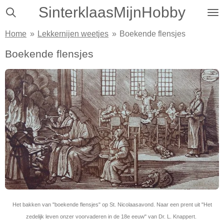
SinterklaasMijnHobby
Ga
direct
Home
»
Lekkernijen weetjes
»
Boekende flensjes
naar
de
Boekende flensjes
hoofdinhoud
Het bakken van "boekende flensjes" op St. Nicolaasavond. Naar een prent uit "Het
zedelijk leven onzer voorvaderen in de 18e eeuw" van Dr. L. Knappert.