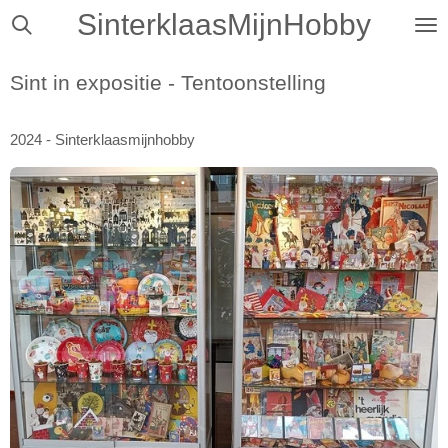
SinterklaasMijnHobby
Ga
direct
naar
Sint in expositie - Tentoonstelling
de
hoofdinhoud
2024 - Sinterklaasmijnhobby