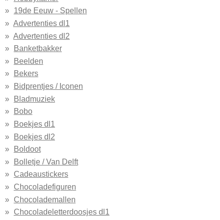
19de Eeuw - Spellen
Advertenties dl1
Advertenties dl2
Banketbakker
Beelden
Bekers
Bidprentjes / Iconen
Bladmuziek
Bobo
Boekjes dl1
Boekjes dl2
Boldoot
Bolletje / Van Delft
Cadeaustickers
Chocoladefiguren
Chocolademallen
Chocoladeletterdoosjes dl1