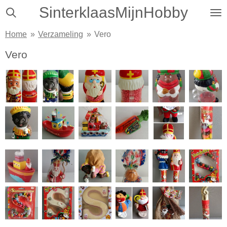
SinterklaasMijnHobby
Ga
direct
Home
»
Verzameling
»
Vero
naar
de
Vero
hoofdinhoud