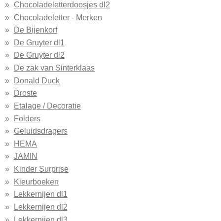
Chocoladeletterdoosjes dl2
Chocoladeletter - Merken
De Bijenkorf
De Gruyter dl1
De Gruyter dl2
De zak van Sinterklaas
Donald Duck
Droste
Etalage / Decoratie
Folders
Geluidsdragers
HEMA
JAMIN
Kinder Surprise
Kleurboeken
Lekkernijen dl1
Lekkernijen dl2
Lekkernijen dl3