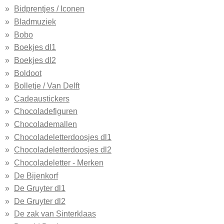
Bidprentjes / Iconen
Bladmuziek
Bobo
Boekjes dl1
Boekjes dl2
Boldoot
Bolletje / Van Delft
Cadeaustickers
Chocoladefiguren
Chocolademallen
Chocoladeletterdoosjes dl1
Chocoladeletterdoosjes dl2
Chocoladeletter - Merken
De Bijenkorf
De Gruyter dl1
De Gruyter dl2
De zak van Sinterklaas