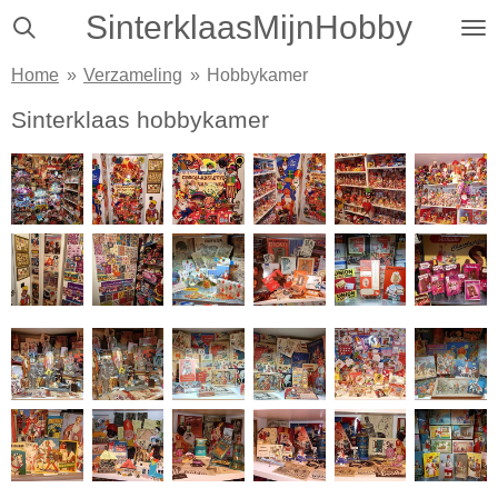
SinterklaasMijnHobby
Ga
direct
Home
»
Verzameling
»
Hobbykamer
naar
de
Sinterklaas hobbykamer
hoofdinhoud