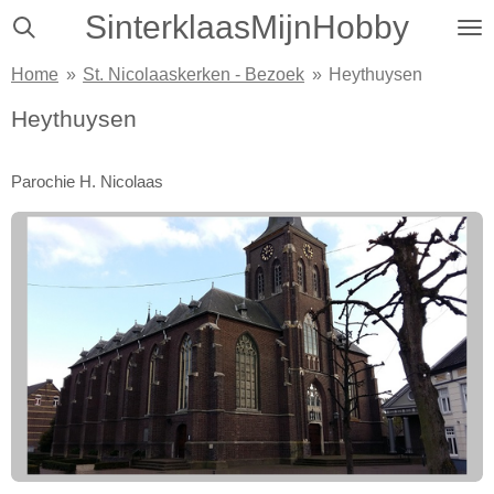
SinterklaasMijnHobby
Ga
direct
Home
»
St. Nicolaaskerken - Bezoek
»
Heythuysen
naar
de
Heythuysen
hoofdinhoud
Parochie H. Nicolaas