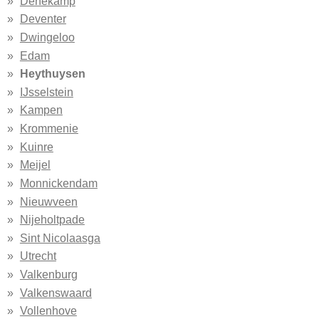
Denekamp
Deventer
Dwingeloo
Edam
Heythuysen
IJsselstein
Kampen
Krommenie
Kuinre
Meijel
Monnickendam
Nieuwveen
Nijeholtpade
Sint Nicolaasga
Utrecht
Valkenburg
Valkenswaard
Vollenhove