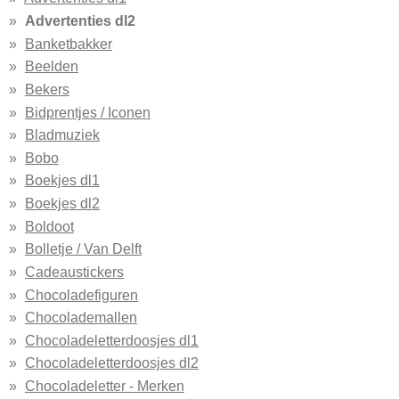
Advertenties dl2
Banketbakker
Beelden
Bekers
Bidprentjes / Iconen
Bladmuziek
Bobo
Boekjes dl1
Boekjes dl2
Boldoot
Bolletje / Van Delft
Cadeaustickers
Chocoladefiguren
Chocolademallen
Chocoladeletterdoosjes dl1
Chocoladeletterdoosjes dl2
Chocoladeletter - Merken