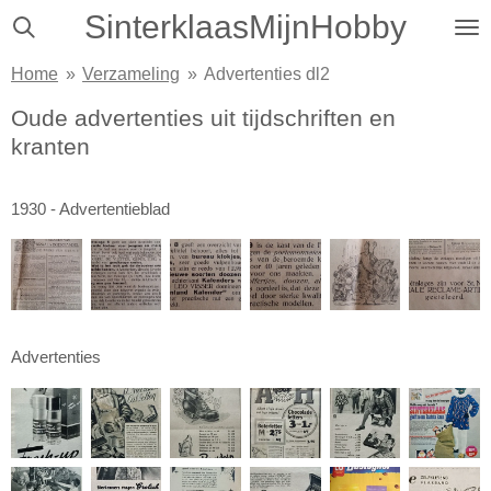
SinterklaasMijnHobby
Ga
direct
Home
»
Verzameling
»
Advertenties dl2
naar
de
Oude advertenties uit tijdschriften en
hoofdinhoud
kranten
1930 - Advertentieblad
Advertenties