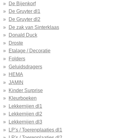
De Bijenkorf
De Gruyter dl1
De Gruyter dl2
De zak van Sinterklaas
Donald Duck
Droste
Etalage / Decoratie
Folders
Geluidsdragers
HEMA
JAMIN
Kinder Surprise
Kleurboeken
Lekkernijen dl1
Lekkernijen dl2
Lekkernijen dl3
LP's / Toerenplaatjes dl1
LP's / Toerenplaatjes dl2