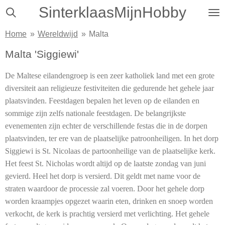
SinterklaasMijnHobby
Ga
direct
Home
»
Wereldwijd
»
Malta
naar
de
Malta 'Siggiewi'
hoofdinhoud
De Maltese eilandengroep is een zeer katholiek land met een grote
diversiteit aan religieuze festiviteiten die gedurende het gehele jaar
plaatsvinden. Feestdagen bepalen het leven op de eilanden en
sommige zijn zelfs nationale feestdagen. De belangrijkste
evenementen zijn echter de verschillende festas die in de dorpen
plaatsvinden, ter ere van de plaatselijke patroonheiligen. In het dorp
Siggiewi is St. Nicolaas de partoonheilige van de plaatselijke kerk.
Het feest St. Nicholas wordt altijd op de laatste zondag van juni
gevierd.
Heel het dorp is versierd. Dit geldt met name voor de
straten waardoor de processie zal voeren. Door het gehele dorp
worden kraampjes opgezet waarin eten, drinken en snoep worden
verkocht, de kerk is prachtig versierd met verlichting. Het gehele