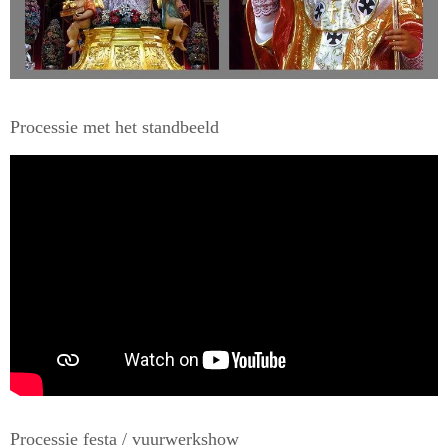
Processie met het standbeeld
Processie festa / vuurwerkshow