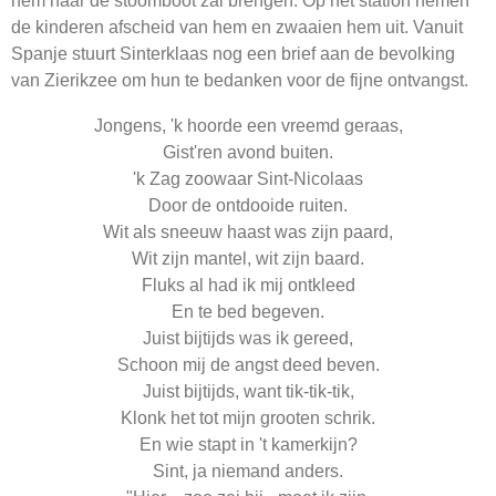
hem naar de stoomboot zal brengen. Op het station nemen
de kinderen afscheid van hem en zwaaien hem uit. Vanuit
Spanje stuurt Sinterklaas nog een brief aan de bevolking
van Zierikzee om hun te bedanken voor de fijne ontvangst.
Jongens, 'k hoorde een vreemd geraas,
Gist'ren avond buiten.
'k Zag zoowaar Sint-Nicolaas
Door de ontdooide ruiten.
Wit als sneeuw haast was zijn paard,
Wit zijn mantel, wit zijn baard.
Fluks al had ik mij ontkleed
En te bed begeven.
Juist bijtijds was ik gereed,
Schoon mij de angst deed beven.
Juist bijtijds, want tik-tik-tik,
Klonk het tot mijn grooten schrik.
En wie stapt in 't kamerkijn?
Sint, ja niemand anders.