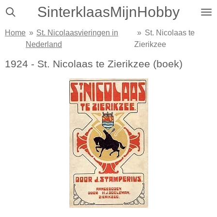
SinterklaasMijnHobby
Ga
direct
Home
»
St. Nicolaasvieringen in
»
St. Nicolaas te
naar
Nederland
Zierikzee
de
hoofdinhoud
1924 - St. Nicolaas te Zierikzee (boek)