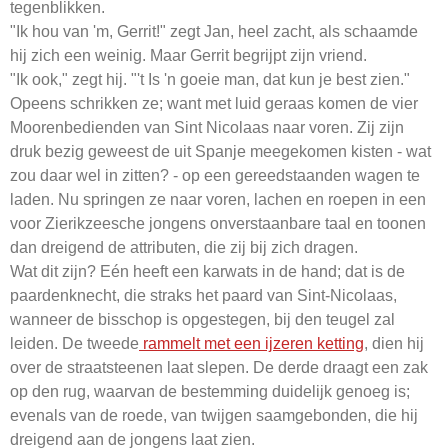
tegenblikken.
"Ik hou van 'm, Gerrit!" zegt Jan, heel zacht, als schaamde
hij zich een weinig. Maar Gerrit begrijpt zijn vriend.
"Ik ook," zegt hij. "'t Is 'n goeie man, dat kun je best zien."
Opeens schrikken ze; want met luid geraas komen de vier
Moorenbedienden van Sint Nicolaas naar voren. Zij zijn
druk bezig geweest de uit Spanje meegekomen kisten - wat
zou daar wel in zitten? - op een gereedstaanden wagen te
laden. Nu springen ze naar voren, lachen en roepen in een
voor Zierikzeesche jongens onverstaanbare taal en toonen
dan dreigend de attributen, die zij bij zich dragen.
Wat dit zijn? Eén heeft een karwats in de hand; dat is de
paardenknecht, die straks het paard van Sint-Nicolaas,
wanneer de bisschop is opgestegen, bij den teugel zal
leiden. De tweede
rammelt met een ijzeren ketting
, dien hij
over de straatsteenen laat slepen. De derde draagt een zak
op den rug, waarvan de bestemming duidelijk genoeg is;
evenals van de roede, van twijgen saamgebonden, die hij
dreigend aan de jongens laat zien.