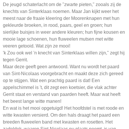
De jeugd schaterlacht om de "zwarte pieten," zooals zij de
knechts van Sinterklaas noemen. Maar Jan kijkt weer het
meest naar de fraaie kleering der Moorenknapen met hun
gekleurde broeken, in rood, paars, geel en groen; hun
sierlijke buisjes in weer andere kleuren; hun fijne kousen en
mooie lage schoenen, hun fluweelen mutsen met witte
veeren getooid. Wat zijn ze mooi!
'k Zou ook wel 'n knecht van Sinterklaas willen zijn," zegt hij
tegen Gerrit.
Maar deze geeft geen antwoord. Want nu wordt het paard
van Sint-Nicolaas voorgebracht en maakt deze zich gereed
op te stijgen. Wat een prachtig paard is dat! Een
appelschimmel is 't, dit zegt een koetsier, die vlak achter
Gerrit staat en verstand van paarden heeft. Maar wat heeft
het beest lange witte manen!
En wat is het mooi opgetuigd! Het hoofdstel is met roode en
witte kwasten versierd. Om den hals draagt het paard een
breeden fluweelen band met kwasten en rosetten. Het
zadeldek, waarop Sint-Nicolaas nu plaats neemt, is van