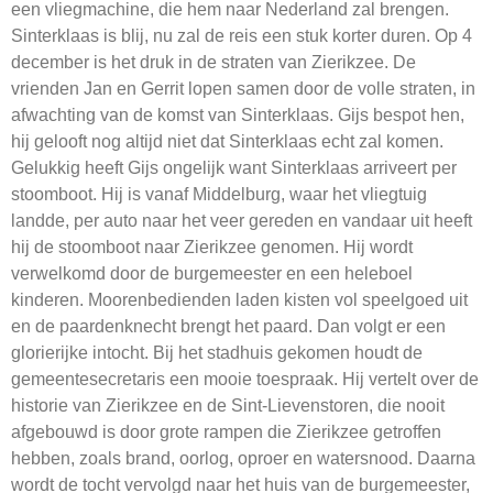
een vliegmachine, die hem naar Nederland zal brengen.
Sinterklaas is blij, nu zal de reis een stuk korter duren. Op 4
december is het druk in de straten van Zierikzee. De
vrienden Jan en Gerrit lopen samen door de volle straten, in
afwachting van de komst van Sinterklaas. Gijs bespot hen,
hij gelooft nog altijd niet dat Sinterklaas echt zal komen.
Gelukkig heeft Gijs ongelijk want Sinterklaas arriveert per
stoomboot. Hij is vanaf Middelburg, waar het vliegtuig
landde, per auto naar het veer gereden en vandaar uit heeft
hij de stoomboot naar Zierikzee genomen. Hij wordt
verwelkomd door de burgemeester en een heleboel
kinderen. Moorenbedienden laden kisten vol speelgoed uit
en de paardenknecht brengt het paard. Dan volgt er een
glorierijke intocht. Bij het stadhuis gekomen houdt de
gemeentesecretaris een mooie toespraak. Hij vertelt over de
historie van Zierikzee en de Sint-Lievenstoren, die nooit
afgebouwd is door grote rampen die Zierikzee getroffen
hebben, zoals brand, oorlog, oproer en watersnood. Daarna
wordt de tocht vervolgd naar het huis van de burgemeester,