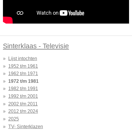
Sinterklaas - Televisie
Lijst intochten
1952 t/m 1961
1962 t/m 1971
1972 t/m 1981
1982 t/m 1991
1992 t/m 2001
2002 t/m 2011
2012 t/m 2024
2025
TV- Sinterklazen