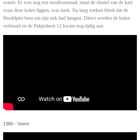
waren. Er was nog een noodvoorraad, maar de sleutel van de kast
waar deze kolen liggen, was zoek. Na lang zoeken bleek dat de
Hoofdpiet hem om zijn nek had hangen. Direct werden de kolen
verbrand en de Pakjesboot 12 kwam nog tijdig aan.
1980 - Veere