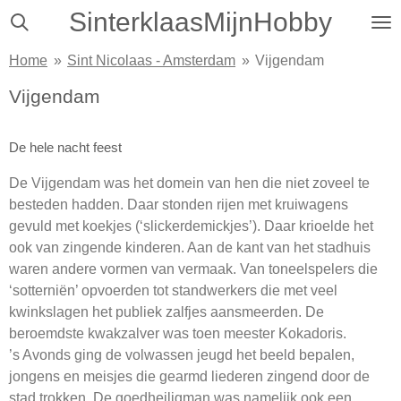
SinterklaasMijnHobby
Ga
direct
Home
»
Sint Nicolaas - Amsterdam
»
Vijgendam
naar
de
Vijgendam
hoofdinhoud
De hele nacht feest
De Vijgendam was het domein van hen die niet zoveel te
besteden hadden. Daar stonden rijen met kruiwagens
gevuld met koekjes (‘slickerdemickjes’). Daar krioelde het
ook van zingende kinderen. Aan de kant van het stadhuis
waren andere vormen van vermaak. Van toneelspelers die
‘sotterniën’ opvoerden tot standwerkers die met veel
kwinkslagen het publiek zalfjes aansmeerden. De
beroemdste kwakzalver was toen meester Kokadoris.
’s Avonds ging de volwassen jeugd het beeld bepalen,
jongens en meisjes die gearmd liederen zingend door de
stad trokken. De goedheiligman was namelijk ook een