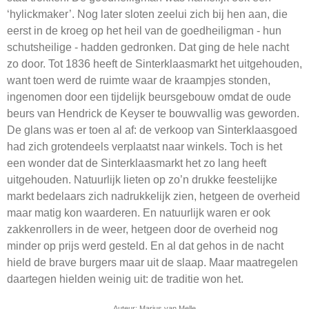
‘hylickmaker’. Nog later sloten zeelui zich bij hen aan, die
eerst in de kroeg op het heil van de goedheiligman - hun
schutsheilige - hadden gedronken. Dat ging de hele nacht
zo door. Tot 1836 heeft de Sinterklaasmarkt het uitgehouden,
want toen werd de ruimte waar de kraampjes stonden,
ingenomen door een tijdelijk beursgebouw omdat de oude
beurs van Hendrick de Keyser te bouwvallig was geworden.
De glans was er toen al af: de verkoop van Sinterklaasgoed
had zich grotendeels verplaatst naar winkels. Toch is het
een wonder dat de Sinterklaasmarkt het zo lang heeft
uitgehouden. Natuurlijk lieten op zo’n drukke feestelijke
markt bedelaars zich nadrukkelijk zien, hetgeen de overheid
maar matig kon waarderen. En natuurlijk waren er ook
zakkenrollers in de weer, hetgeen door de overheid nog
minder op prijs werd gesteld. En al dat gehos in de nacht
hield de brave burgers maar uit de slaap. Maar maatregelen
daartegen hielden weinig uit: de traditie won het.
Auteur: Marius van Melle