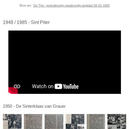
Bron art.:
De Tĳd : godsdienstig-staatkundig dagblad 28-02-1882
1948 / 1985 - Sint Piter
1950 - De Sinterklaas van Grauw