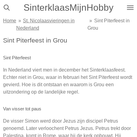
SinterklaasMijnHobby
Ga
direct
Home
»
St. Nicolaasvieringen in
»
Sint Piterfeest in
naar
Nederland
Grou
de
hoofdinhoud
Sint Piterfeest in Grou
Sint Piterfeest
In Nederland viert men in december het Sinterklaasfeest.
Echter niet in Grou, waar in februari het Sint Piterfeest wordt
gevierd. Hoe is dit ontstaan en waarom is Grou een
uitzondering op de landelijke regel.
Van visser tot paus
De visser Simon werd door Jezus zijn discipel Petrus
genoemd. Later verloochent Petrus Jezus. Petrus trekt door
Palestina, komt in Rome, waar hij de kerk opbouwt. Hij