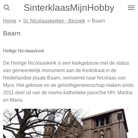
SinterklaasMijnHobby
Ga
direct
Home
»
St. Nicolaaskerken - Bezoek
»
Baarn
naar
de
Baarn
hoofdinhoud
Heilige Nicolaaskerk
De Heilige Nicolaaskerk is een kerkgebouw met de status
van gemeentelijk monument aan de Kerkstraat in de
Nederlandse plaats Baarn, vernoemd naar Nicolaas van
Myra. Het gebouw en de geloofsgemeenschap maken sinds
2011 deel uit van de rooms-katholieke parochie HH. Martha
en Maria.