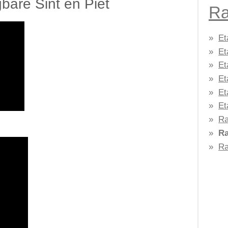
bare Sint en Piet
Ra
Et
Et
Et
Et
Et
Et
Ra
Ra
Ra