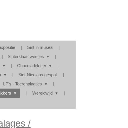
expositie
Sint in musea
Sinterklaas weetjes
s
Chocoladeletter
am
Sint-Nicolaas gespot
LP's - Toerenplaatjes
tikkers
Wereldwijd
alages /