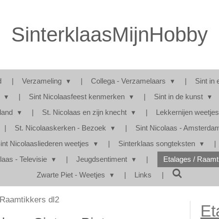
SinterklaasMijnHobby
d
Verzameling
Collega - Verzamelaars
Sint in 
s
Sint Nicolaasfeest kenmerken
Sint in de kunst
rland
St. Nicolaas en zijn knecht
Lekkernijen weetje
St. Nicolaaskerken - Bezoek
Sint Nicolaas - Amsterd
int Nicolaasliederen weetjes
Sinterklaas songteksten
laas - Televisie
Jeugdsentiment
Etalages / Raam
Zwarte Piet - Weetjes
Links
Raamtikkers dl2
Et