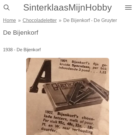
SinterklaasMijnHobby
Ga
direct
Home
»
Chocoladeletter
»
De Bijenkorf - De Gruyter
naar
de
De Bijenkorf
hoofdinhoud
1938 - De Bijenkorf