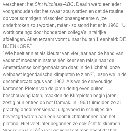
verscheen: het
Sint Nicolaas-ABC
. Daarin werd eenieder
voorgehouden dat het zwaar zou worden en dat de routine
op voor sommigen misschien onaangename wijze
onderbroken zou worden, máár - zo stond het er in 1960: “U
wordt omringd door honderden collega's in talrijke
afdelingen. Allen tezaam vormt u naar buiten 1 eenheid: DE
BIJENKORF."
"Wie heeft er niet als kleuter van vier jaar aan de hand van
vader of moeder minstens één keer een reisje naar de
Amsterdamse korf gemaakt om daar, in de Lichthal, onze
welhaast legendarische klimpieten te zien?", lezen we in de
decembercatalogus van 1982. Als we de eenvoudige
kartonnen Pieten van de jaren dertig even buiten
beschouwing laten, maakten de Klimpieten begin jaren
zestig hun entree op het Damrak. In 1963 tuimelden ze al
prachtig driedimensionaal uitgevoerd in schuitjes die
bevestigd waren aan een soort luchtballonnen aan het
plafond. Niet veel later begonnen ze ook écht te klimmen.
Sindsdien is er één jaar geweest dat men dacht dat het