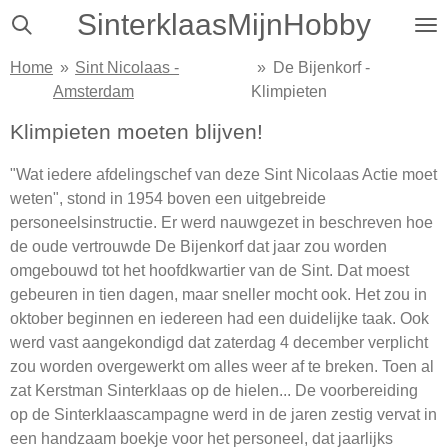
SinterklaasMijnHobby
Ga
direct
Home
»
Sint Nicolaas -
»
De Bijenkorf -
naar
Amsterdam
Klimpieten
de
hoofdinhoud
Klimpieten moeten blijven!
"Wat iedere afdelingschef van deze Sint Nicolaas Actie moet
weten", stond in 1954 boven een uitgebreide
personeelsinstructie. Er werd nauwgezet in beschreven hoe
de oude vertrouwde De Bijenkorf dat jaar zou worden
omgebouwd tot het hoofdkwartier van de Sint. Dat moest
gebeuren in tien dagen, maar sneller mocht ook. Het zou in
oktober beginnen en iedereen had een duidelijke taak. Ook
werd vast aangekondigd dat zaterdag 4 december verplicht
zou worden overgewerkt om alles weer af te breken. Toen al
zat Kerstman Sinterklaas op de hielen... De voorbereiding
op de Sinterklaascampagne werd in de jaren zestig vervat in
een handzaam boekje voor het personeel, dat jaarlijks