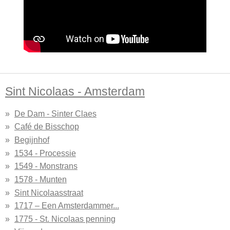
Sint Nicolaas - Amsterdam
De Dam - Sinter Claes
Café de Bisschop
Begijnhof
1534 - Processie
1549 - Monstrans
1578 - Munten
Sint Nicolaasstraat
1717 – Een Amsterdammer...
1775 - St. Nicolaas penning