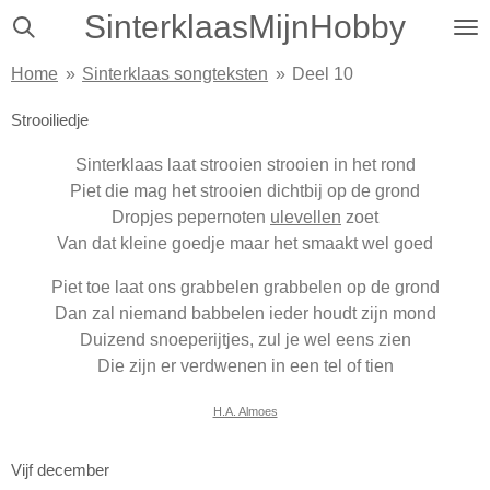
SinterklaasMijnHobby
Ga
direct
Home
»
Sinterklaas songteksten
»
Deel 10
naar
de
Strooiliedje
hoofdinhoud
Sinterklaas laat strooien strooien in het rond
Piet die mag het strooien dichtbij op de grond
Dropjes pepernoten
ulevellen
zoet
Van dat kleine goedje maar het smaakt wel goed
Piet toe laat ons grabbelen grabbelen op de grond
Dan zal niemand babbelen ieder houdt zijn mond
Duizend snoeperijtjes, zul je wel eens zien
Die zijn er verdwenen in een tel of tien
H.A. Almoes
Vijf december