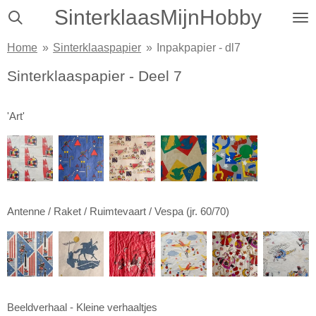
SinterklaasMijnHobby
Ga
direct
Home
»
Sinterklaaspapier
»
Inpakpapier - dl7
naar
de
Sinterklaaspapier - Deel 7
hoofdinhoud
'Art'
Antenne / Raket / Ruimtevaart / Vespa (jr. 60/70)
Beeldverhaal - Kleine verhaaltjes