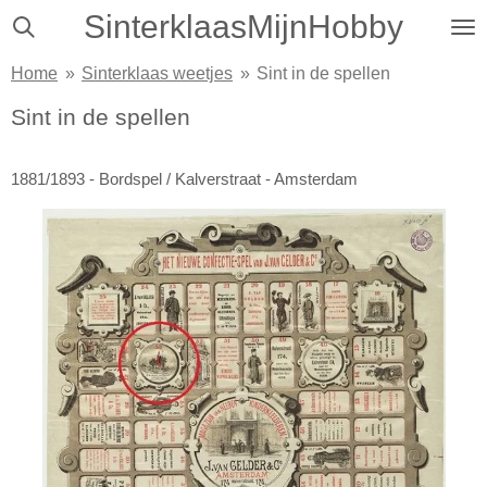
SinterklaasMijnHobby
Ga
direct
Home
»
Sinterklaas weetjes
»
Sint in de spellen
naar
de
Sint in de spellen
hoofdinhoud
1881/1893 - Bordspel / Kalverstraat - Amsterdam