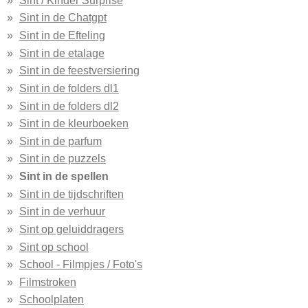
Sint in de Chatgpt
Sint in de Efteling
Sint in de etalage
Sint in de feestversiering
Sint in de folders dl1
Sint in de folders dl2
Sint in de kleurboeken
Sint in de parfum
Sint in de puzzels
Sint in de spellen
Sint in de tijdschriften
Sint in de verhuur
Sint op geluiddragers
Sint op school
School - Filmpjes / Foto's
Filmstroken
Schoolplaten