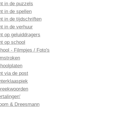
nt in de puzzels
nt in de spellen
nt in de tijdschriften
nt in de verhuur
nt op geluiddragers
nt op school
hool - Filmpjes / Foto's
lmstroken
hoolplaten
nt via de post
nterklaaspiek
reekwoorden
ertalingen'
oom & Dreesmann