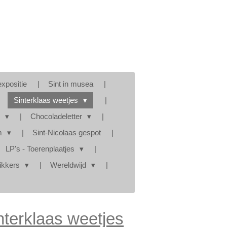
expositie
Sint in musea
Sinterklaas weetjes
s
Chocoladeletter
am
Sint-Nicolaas gespot
LP's - Toerenplaatjes
tikkers
Wereldwijd
nterklaas weetjes