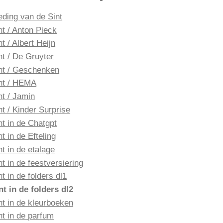
eding van de Sint
nt / Anton Pieck
nt / Albert Heijn
nt / De Gruyter
nt / Geschenken
nt / HEMA
nt / Jamin
nt / Kinder Surprise
nt in de Chatgpt
nt in de Efteling
nt in de etalage
nt in de feestversiering
nt in de folders dl1
nt in de folders dl2
nt in de kleurboeken
nt in de parfum