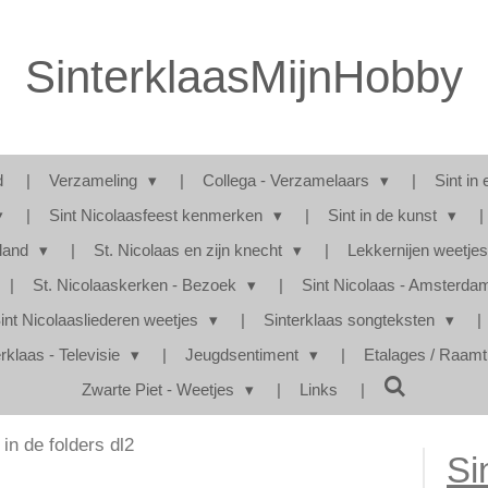
SinterklaasMijnHobby
d
Verzameling
Collega - Verzamelaars
Sint in 
Sint Nicolaasfeest kenmerken
Sint in de kunst
rland
St. Nicolaas en zijn knecht
Lekkernijen weetje
St. Nicolaaskerken - Bezoek
Sint Nicolaas - Amsterd
int Nicolaasliederen weetjes
Sinterklaas songteksten
rklaas - Televisie
Jeugdsentiment
Etalages / Raam
Zwarte Piet - Weetjes
Links
 in de folders dl2
Si