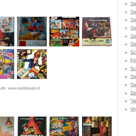
Si
Si
Si
Si
Si
Si
Sc
Fi
Sc
Si
Si
afb.: www.marktplaats.nl
Sp
'V
Vr