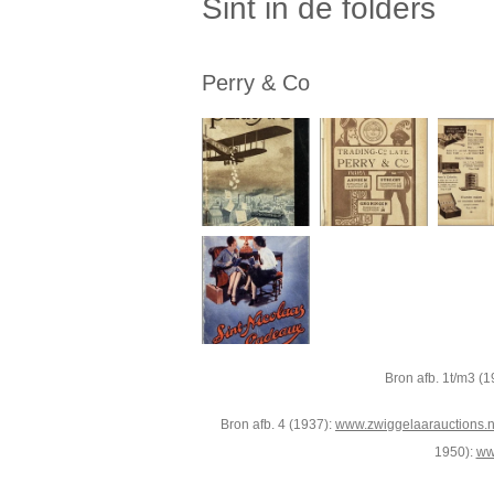
Sint in de folders
Perry & Co
Bron afb. 1t/m3 (
Bron afb. 4 (1937):
www.zwiggelaarauctions.n
1950):
ww