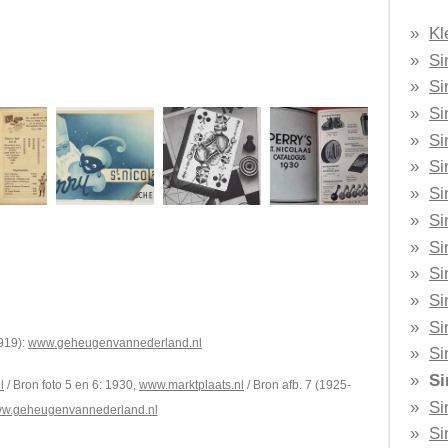
Kl
Si
Si
Si
Si
Si
Si
Si
Si
Si
Si
Si
1919):
www.geheugenvannederland.nl
Si
Si
l
/ Bron foto 5 en 6: 1930,
www.marktplaats.nl
/ Bron afb. 7 (1925-
Si
w.geheugenvannederland.nl
Si