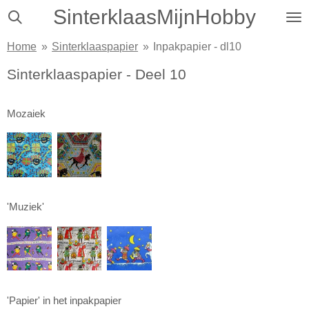
SinterklaasMijnHobby
Ga
direct
Home
»
Sinterklaaspapier
»
Inpakpapier - dl10
naar
de
Sinterklaaspapier - Deel 10
hoofdinhoud
Mozaiek
'Muziek'
'Papier' in het inpakpapier