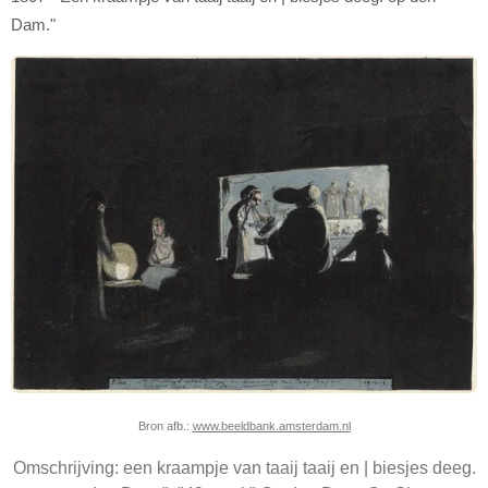
Dam."
Bron afb.:
www.beeldbank.amsterdam.nl
Omschrijving: een kraampje van taaij taaij en | biesjes deeg.