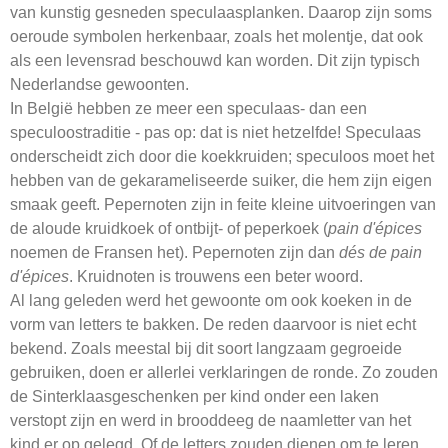
van kunstig gesneden speculaasplanken. Daarop zijn soms
oeroude symbolen herkenbaar, zoals het molentje, dat ook
als een levensrad beschouwd kan worden. Dit zijn typisch
Nederlandse gewoonten.
In België hebben ze meer een speculaas- dan een
speculoostraditie - pas op: dat is niet hetzelfde! Speculaas
onderscheidt zich door die koekkruiden; speculoos moet het
hebben van de gekarameliseerde suiker, die hem zijn eigen
smaak geeft. Pepernoten zijn in feite kleine uitvoeringen van
de aloude kruidkoek of ontbijt- of peperkoek (
pain d'épices
noemen de Fransen het). Pepernoten zijn dan
dés de pain
d'épices
. Kruidnoten is trouwens een beter woord.
Al lang geleden werd het gewoonte om ook koeken in de
vorm van letters te bakken. De reden daarvoor is niet echt
bekend. Zoals meestal bij dit soort langzaam gegroeide
gebruiken, doen er allerlei verklaringen de ronde. Zo zouden
de Sinterklaasgeschenken per kind onder een laken
verstopt zijn en werd in brooddeeg de naamletter van het
kind er op gelegd. Of de letters zouden dienen om te leren