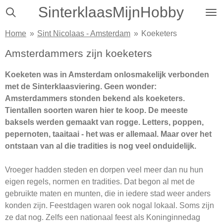
SinterklaasMijnHobby
Ga
direct
Home
»
Sint Nicolaas - Amsterdam
»
Koeketers
naar
de
Amsterdammers zijn koeketers
hoofdinhoud
Koeketen was in Amsterdam onlosmakelijk verbonden
met de Sinterklaasviering. Geen wonder:
Amsterdammers stonden bekend als koeketers.
Tientallen soorten waren hier te koop. De meeste
baksels werden gemaakt van rogge. Letters, poppen,
pepernoten, taaitaai - het was er allemaal. Maar over het
ontstaan van al die tradities is nog veel onduidelijk.
Vroeger hadden steden en dorpen veel meer dan nu hun
eigen regels, normen en tradities. Dat begon al met de
gebruikte maten en munten, die in iedere stad weer anders
konden zijn. Feestdagen waren ook nogal lokaal. Soms zijn
ze dat nog. Zelfs een nationaal feest als Koninginnedag