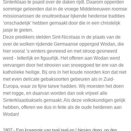
Sinterklaas te paard over de daken rijdt. Daarom opperden
sommige geleerden dat in de vroege Middeleeuwen roomse
missionarissen de onuitroeibaar lijkende heidense tradities
‘onschadelijk’ hebben gemaakt door die in een christelijk
jasje te gieten.
Deze predikers stelden Sint-Nicolaas in de plaats van de
over de wolken rijdende Germaanse oppergod Wodan, die
hier vooral ’s winters gevreesd en met stroop gesmeerd
werd - letterlijk en figuurlijk. Het offeren aan Wodan werd
vervangen door het strooien van snoepgoed ter ere van de
katholieke heilige. Bij ons in het koude noorden kon dat niet
met even delicate gebaksoorten gebeuren als in Zuid-
Europa, waar ze fijne tarwe hadden. Wij moesten het doen
met rogge, en daarvan worden dan ook vrijwel alle
Sinterklaasbaksels gemaakt. Als deze volkskundigen gelijk
hebben, offeren we dus in feite als de oude heidenen aan
Wodan!
1807 - Een kraampje van taaij taaij en | biesjes deeg. op den