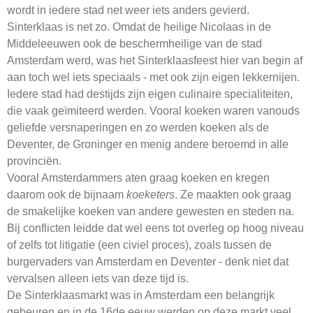
wordt in iedere stad net weer iets anders gevierd.
Sinterklaas is net zo. Omdat de heilige Nicolaas in de
Middeleeuwen ook de beschermheilige van de stad
Amsterdam werd, was het Sinterklaasfeest hier van begin af
aan toch wel iets speciaals - met ook zijn eigen lekkernijen.
Iedere stad had destijds zijn eigen culinaire specialiteiten,
die vaak geïmiteerd werden. Vooral koeken waren vanouds
geliefde versnaperingen en zo werden koeken als de
Deventer, de Groninger en menig andere beroemd in alle
provinciën.
Vooral Amsterdammers aten graag koeken en kregen
daarom ook de bijnaam
koeketers
. Ze maakten ook graag
de smakelijke koeken van andere gewesten en steden na.
Bij conflicten leidde dat wel eens tot overleg op hoog niveau
of zelfs tot litigatie (een civiel proces), zoals tussen de
burgervaders van Amsterdam en Deventer - denk niet dat
vervalsen alleen iets van deze tijd is.
De Sinterklaasmarkt was in Amsterdam een belangrijk
gebeuren en in de 16de eeuw werden op deze markt veel