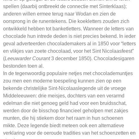
spellen (daarbij ontbreekt de connectie met Sinterklaas);
anderen willen ermee terug naar Wodan en zien de
oorsprong in de runentekens. Die koekletters zouden zich
ontwikkeld hebben tot banketletters. Wanneer de letters van
chocolade hun intrede deden is niet precies bekend. In ieder
geval adverteerden chocolademakers al in 1850 voor “letters
en vlikjes van zoete chocolaad, voor het Sint Nicolaasfeest”
(
Leeuwarder Courant
3 december 1850). Chocoladesigaren
bestonden toen al.
In de tegenwoordig populaire netjes met chocolademuntjes
zou men een moderne toespeling kunnen zien op een
bekende christelijke Sint-Nicolaaslegende uit de vroege
Middeleeuwen: drie meisjes, dochters van een verarmd
edelman die niet genoeg geld had voor een bruidsschat,
werden door de bisschop financieel geholpen met zakjes
munten, die hij stiekem door het raam in hun schoenen
mikte. Deze legende biedt meteen ook een alternatieve
verklaring voor de oeroude tradities van het schoenzetten en