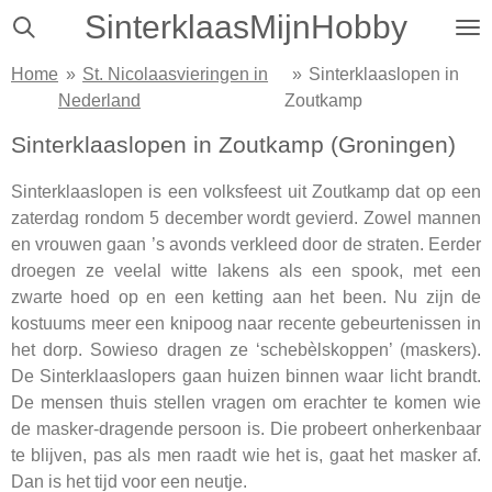
SinterklaasMijnHobby
Ga
direct
Home
»
St. Nicolaasvieringen in
»
Sinterklaaslopen in
naar
Nederland
Zoutkamp
de
hoofdinhoud
Sinterklaaslopen in Zoutkamp (Groningen)
Sinterklaaslopen is een volksfeest uit Zoutkamp dat op een
zaterdag rondom 5 december wordt gevierd. Zowel mannen
en vrouwen gaan ’s avonds verkleed door de straten. Eerder
droegen ze veelal witte lakens als een spook, met een
zwarte hoed op en een ketting aan het been. Nu zijn de
kostuums meer een knipoog naar recente gebeurtenissen in
het dorp. Sowieso dragen ze ‘schebèlskoppen’ (maskers).
De Sinterklaaslopers gaan huizen binnen waar licht brandt.
De mensen thuis stellen vragen om erachter te komen wie
de masker-dragende persoon is. Die probeert onherkenbaar
te blijven, pas als men raadt wie het is, gaat het masker af.
Dan is het tijd voor een neutje.