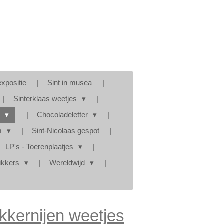
expositie
Sint in musea
Sinterklaas weetjes
s
Chocoladeletter
am
Sint-Nicolaas gespot
LP's - Toerenplaatjes
tikkers
Wereldwijd
kkernijen weetjes