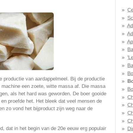
Ce
Sc
Ad
Ad
Ap
Ba
'L
Ba
Bo
e productie van aardappelmeel. Bij de productie
Bo
e machine een zoete, witte massa af. Die massa
Bo
gen, als het hard was geworden. De boer gooide
Ch
t en proefde het. Het bleek dat veel mensen de
Ch
en zo vond het bijproduct zijn weg naar de
Ch
Ch
, dat in het begin van de 20e eeuw erg populair
Di