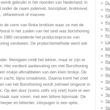
ordt gebruikt in het noorden van Nederland; in
Du
 onder de naam jodenvet, borstplaat, brokkevet,
Hy
, olifantenvet of massee.
Ki
Ko
n de vorm van flinke brokken waar ze met de
Kr
ooral in het zuiden van het land was borsthoning
Kr
ren 1980 veranderde het productieproces van
Li
oning verdween. De productiemethode werd ook
Ma
Pe
er. Menigeen vindt het lekker, maar er zijn er
Re
en. Het verdient aanbeveling om met Borsthoning
Re
lein stukje afknabbelen van een klein brokje. De
Re
 en zacht, bijna smaakloos. Daarna komt het zoet
Si
den van het Borsthoning wordt zetmeel omgezet in
Sp
k. Op den duur (soms zelfs vrij snel) komt er een
Sp
maak naar voren, met een bittere bijsmaak. De
Sp
erper en bitterder. Uitspugen is een optie.
Sp