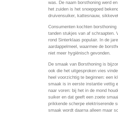
was. De naam borsthoning werd en w
het zuiden is het snoepgoed bekend
druivensuiker, kattesnauw, sikkevet
Consumenten kochten borsthoning i
tanden stukjes van af schraapten. V
rond Sinterklaas populair. In de ja
aardappelmeel, waarmee de borsth
niet meer hygiënisch gevonden.
De smaak van Borsthoning is bijzond
ook die het uitgesproken vies vind
heel voorzichtig te beginnen: een k
smaak is in eerste instantie vettig
naar voren: bij het in de mond hou
suiker en dat geeft een zoete smaa
prikkende scherpe elektriserende s
smaak wordt daarna alleen maar sch