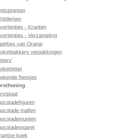
ntsprenten
hilderijen
vertenties - Kranten
vertenties - Verzameling
peltjes van Oranje
nketbakkers verpakkingen
etters'
nketletter
ekende flensjes
rsthoning
rstplaat
ocoladefiguren
ocolade mallen
ocolademunten
ocoladesigaret
nantse koek