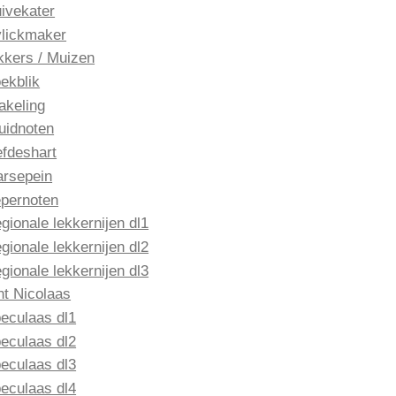
ivekater
lickmaker
kkers / Muizen
ekblik
akeling
uidnoten
efdeshart
rsepein
pernoten
gionale lekkernijen dl1
gionale lekkernijen dl2
gionale lekkernijen dl3
nt Nicolaas
eculaas dl1
eculaas dl2
eculaas dl3
eculaas dl4