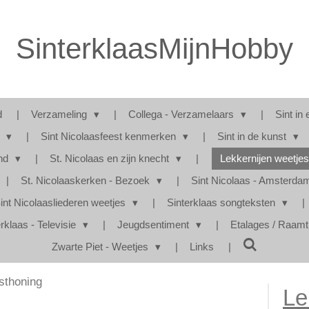
SinterklaasMijnHobby
d
Verzameling
Collega - Verzamelaars
Sint in 
s
Sint Nicolaasfeest kenmerken
Sint in de kunst
and
St. Nicolaas en zijn knecht
Lekkernijen weetje
St. Nicolaaskerken - Bezoek
Sint Nicolaas - Amsterd
int Nicolaasliederen weetjes
Sinterklaas songteksten
rklaas - Televisie
Jeugdsentiment
Etalages / Raam
Zwarte Piet - Weetjes
Links
sthoning
Le