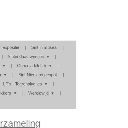
in expositie
Sint in musea
Sinterklaas weetjes
s
Chocoladeletter
am
Sint-Nicolaas gespot
LP's - Toerenplaatjes
tikkers
Wereldwijd
rzameling