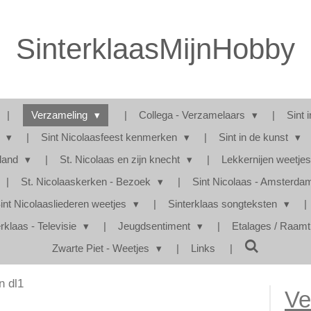
SinterklaasMijnHobby
Verzameling
Collega - Verzamelaars
Sint 
s
Sint Nicolaasfeest kenmerken
Sint in de kunst
rland
St. Nicolaas en zijn knecht
Lekkernijen weetje
St. Nicolaaskerken - Bezoek
Sint Nicolaas - Amsterd
int Nicolaasliederen weetjes
Sinterklaas songteksten
rklaas - Televisie
Jeugdsentiment
Etalages / Raam
Zwarte Piet - Weetjes
Links
n dl1
Ve