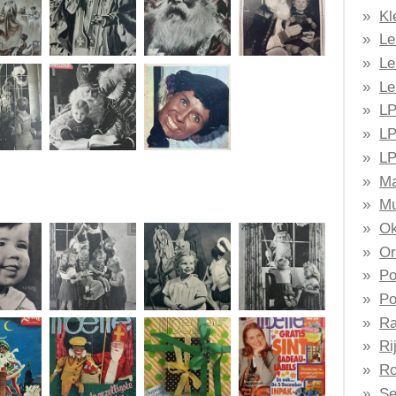
Kl
Le
Le
Le
LP
LP
LP
Ma
Mu
Ok
Or
Po
Po
Ra
Ri
Ro
Se