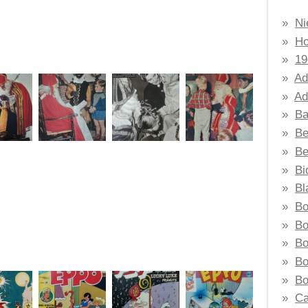
Ni
H
19
Ad
Ad
Ba
Be
Be
Bi
Bl
B
Bo
Bo
Bo
Bo
Ca