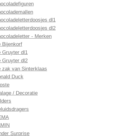
ocoladefiguren
ocolademallen
ocoladeletterdoosjes dl1
ocoladeletterdoosjes dl2
ocoladeletter - Merken
 Bijenkorf
 Gruyter dl1
 Gruyter dl2
 zak van Sinterklaas
nald Duck
oste
alage / Decoratie
lders
luidsdragers
EMA
AMIN
nder Surprise