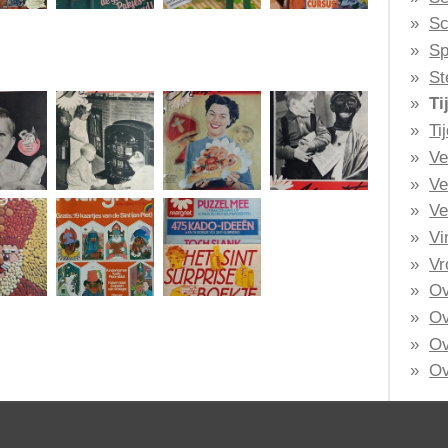
Sc
Sp
St
Ti
Ti
Ve
Ve
Ve
Vi
Vr
Ov
Ov
Ov
Ov