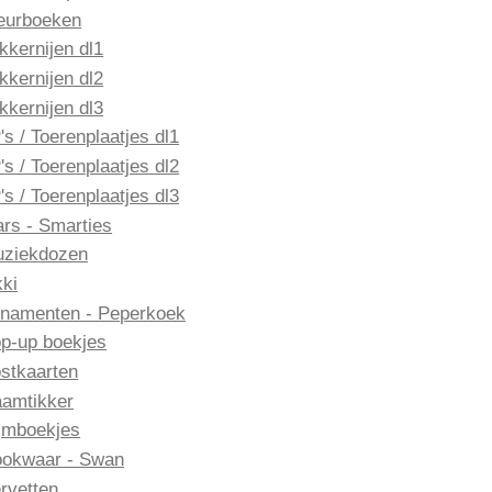
eurboeken
kkernijen dl1
kkernijen dl2
kkernijen dl3
's / Toerenplaatjes dl1
's / Toerenplaatjes dl2
's / Toerenplaatjes dl3
rs - Smarties
ziekdozen
ki
namenten - Peperkoek
p-up boekjes
stkaarten
amtikker
jmboekjes
okwaar - Swan
rvetten