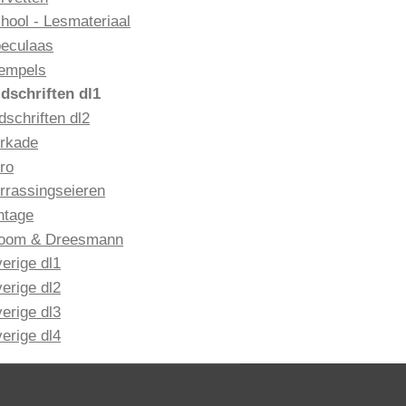
hool - Lesmateriaal
eculaas
empels
jdschriften dl1
jdschriften dl2
rkade
ro
rrassingseieren
ntage
oom & Dreesmann
erige dl1
erige dl2
erige dl3
erige dl4