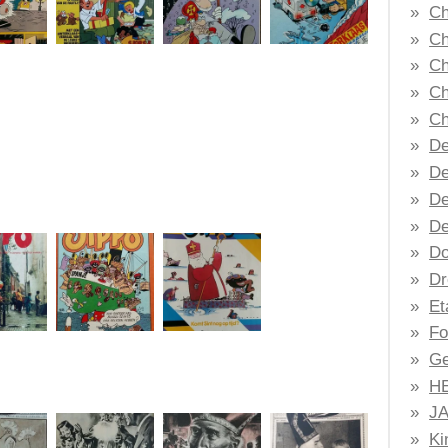
Ch
Ch
Ch
Ch
Ch
De
De
De
De
Do
Dr
Et
Fo
Ge
H
J
Ki