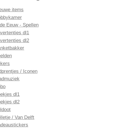
euwe items
obbykamer
de Eeuw - Spellen
vertenties dl1
vertenties dl2
nketbakker
elden
kers
dprentjes / Iconen
admuziek
obo
ekjes dl1
ekjes dl2
ldoot
lletje / Van Delft
deaustickers