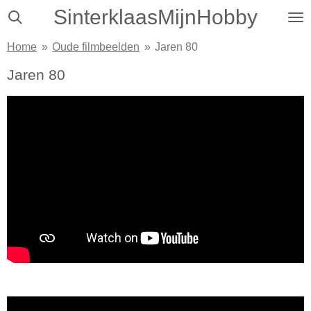
SinterklaasMijnHobby
Ga
direct
Home
»
Oude filmbeelden
»
Jaren 80
naar
de
Jaren 80
hoofdinhoud