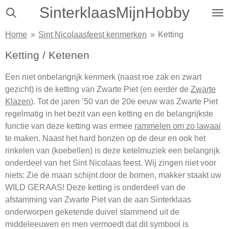
SinterklaasMijnHobby
Ga
direct
Home
»
Sint Nicolaasfeest kenmerken
»
Ketting
naar
de
Ketting / Ketenen
hoofdinhoud
Een niet onbelangrijk kenmerk (naast roe zak en zwart
gezicht) is de ketting van Zwarte Piet (en eerder de
Zwarte
Klazen
). Tot de jaren ’50 van de 20e eeuw was Zwarte Piet
regelmatig in het bezit van een ketting en de belangrijkste
functie van deze ketting was ermee
rammelen om zo lawaai
te maken. Naast het hard bonzen op de deur en ook het
rinkelen van (koebellen) is deze ketelmuziek een belangrijk
onderdeel van het Sint Nicolaas feest. Wij zingen niet voor
niets: Zie de maan schijnt door de bomen, makker staakt uw
WILD GERAAS! Deze ketting is onderdeel van de
afstamming van Zwarte Piet van de aan Sinterklaas
onderworpen geketende duivel stammend uit de
middeleeuwen en men vermoedt dat dit symbool is