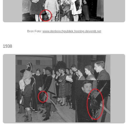
Bron Foto:
www.denboschpubliek.hosting.deventit.net
1938