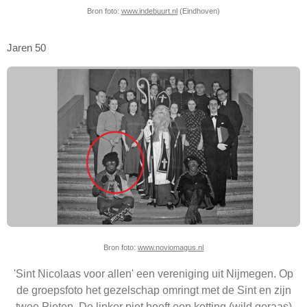
Bron foto:
www.indebuurt.nl
(Eindhoven)
Jaren 50
Bron foto:
www.noviomagus.nl
'Sint Nicolaas voor allen' een vereniging uit Nijmegen. Op
de groepsfoto het gezelschap omringt met de Sint en zijn
twee Pieten. De linker piet heeft een ketting (wild geraas)