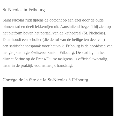
St-Nicolas in Fribourg
Saint Nicolas rijdt tijdens de optocht op een ezel door de oude
binnenstad en deelt lekkernijen uit. Aansluitend begeeft hij zich op
het platform boven het portaal van de kathedraal (St. Nicholas).
Daar houdt een scholier (die de rol van de heilige ten deel valt)
een satirische toespraak voor het volk.
Fribourg is de hoofdstad van
het gelijknamige Zwitserse kanton Fribourg. De stad ligt in het
district Sarine op de Frans-Duitse taalgrens, is officieel tweetalig,
maar in de praktijk voornamelijk franstalig.
Cortège de la fête de la St-Nicolas à Fribourg