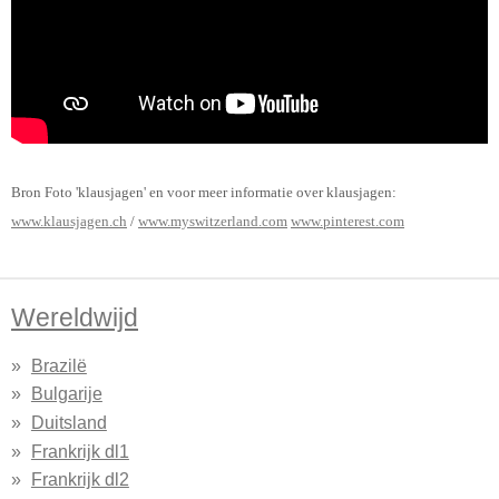
Bron Foto 'klausjagen' en voor meer informatie over klausjagen:
www.klausjagen.ch
/
www.myswitzerland.com
www.pinterest.com
Wereldwijd
Brazilë
Bulgarije
Duitsland
Frankrijk dl1
Frankrijk dl2