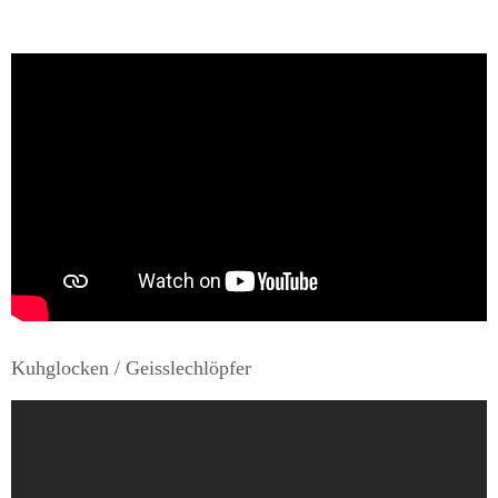
Kuhglocken / Geisslechlöpfer