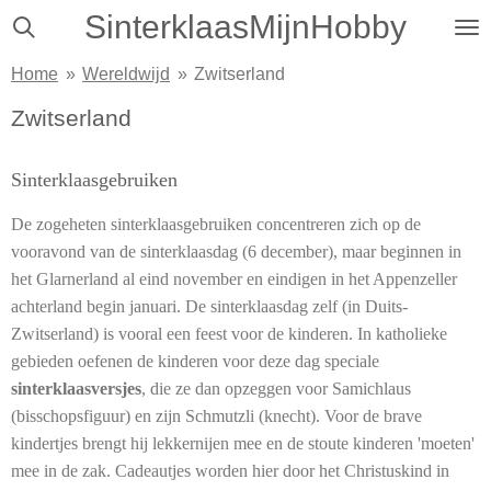
SinterklaasMijnHobby
Ga
direct
Home
»
Wereldwijd
»
Zwitserland
naar
de
Zwitserland
hoofdinhoud
Sinterklaasgebruiken
De zogeheten sinterklaasgebruiken concentreren zich op de
vooravond van de sinterklaasdag (6 december), maar beginnen in
het Glarnerland al eind november en eindigen in het Appenzeller
achterland begin januari. De sinterklaasdag zelf (in Duits-
Zwitserland) is vooral een feest voor de kinderen. In katholieke
gebieden oefenen de kinderen voor deze dag speciale
sinterklaasversjes
, die ze dan opzeggen voor Samichlaus
(bisschopsfiguur) en zijn Schmutzli (knecht). Voor de brave
kindertjes brengt hij lekkernijen mee en de stoute kinderen 'moeten'
mee in de zak. Cadeautjes worden hier door het Christuskind in