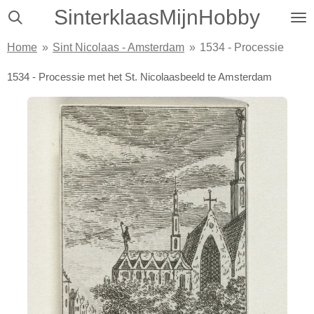
SinterklaasMijnHobby
Ga
direct
Home
»
Sint Nicolaas - Amsterdam
»
1534 - Processie
naar
de
1534 - Processie met het St. Nicolaasbeeld te Amsterdam
hoofdinhoud