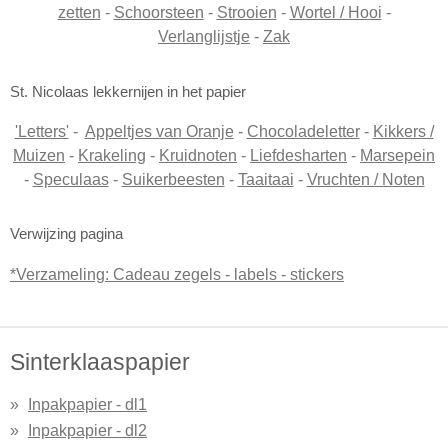
zetten
-
Schoorsteen
-
Strooien
-
Wortel / Hooi
-
Verlanglijstje
-
Zak
St. Nicolaas lekkernijen in het papier
'Letters'
-
Appeltjes van Oranje
-
Chocoladeletter
-
Kikkers /
Muizen
-
Krakeling
-
Kruidnoten
-
Liefdesharten
-
Marsepein
-
Speculaas
-
Suikerbeesten
-
Taaitaai
-
Vruchten / Noten
Verwijzing pagina
*Verzameling: Cadeau zegels - labels - stickers
Sinterklaaspapier
Inpakpapier - dl1
Inpakpapier - dl2