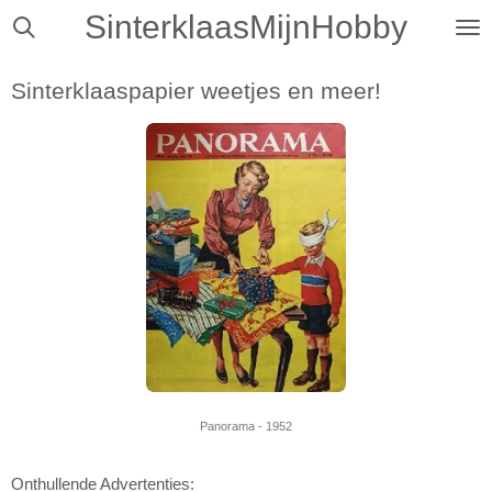
SinterklaasMijnHobby
Ga
direct
naar
Sinterklaaspapier weetjes en meer!
de
hoofdinhoud
Panorama - 1952
Onthullende Advertenties: