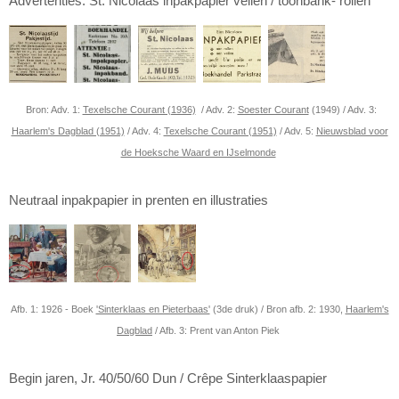
Advertenties: St. Nicolaas inpakpapier vellen / toonbank- rollen
Bron: Adv. 1:
Texelsche Courant (1936)
/ Adv. 2:
Soester Courant
(1949) / Adv. 3:
Haarlem's Dagblad (1951)
/ Adv. 4:
Texelsche Courant (1951)
/ Adv. 5:
Nieuwsblad voor
de Hoeksche Waard en IJselmonde
Neutraal inpakpapier in prenten en illustraties
Afb. 1: 1926 - Boek
'Sinterklaas en Pieterbaas'
(3de druk) / Bron afb. 2: 1930,
Haarlem's
Dagblad
/ Afb. 3: Prent van Anton Piek
Begin jaren, Jr. 40/50/60 Dun / Crêpe Sinterklaaspapier