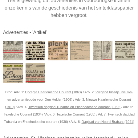
Het is geweldig dat advertenties in vooroorlogse kranten
onze kennis van de geschiedenis van het sinterklaaspapier
hebben vergroot.
Advertenties - 'Artikel'
Bron: Adv. 1:
Opregte Haarlemsche Courant (1863)
/ Adv. 2:
Vliegend blaadje: nieuws-
en advertentiebode voor Den Helder (1906)
/ Adv. 3:
Nieuwe Haarlemsche Courant
(1919)
/ Adv. 4:
Twentsch dagblad Tubantia en Enschedesche courant (1932)
/ Adv. 5:
Texelsche Courant (1934)
/ Adv. 6:
Texelsche Courant (1935
) / Ad. 7: Twentsch dagblad
Tubantia en Enschedesche courant (1936) / Adv. 8:
Dagblad van Noord-Brabant (1941)