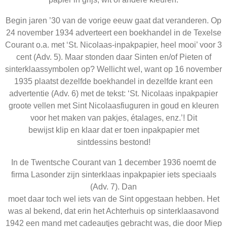
Begin jaren ’30 van de vorige eeuw gaat dat veranderen. Op
24 november 1934 adverteert een boekhandel in de Texelse
Courant o.a. met ‘St. Nicolaas-inpakpapier, heel mooi’ voor 3
cent (Adv. 5). Maar stonden daar Sinten en/of Pieten of
sinterklaassymbolen op? Wellicht wel, want op 16 november
1935 plaatst dezelfde boekhandel in dezelfde krant een
advertentie (Adv. 6) met de tekst: ‘St. Nicolaas inpakpapier
groote vellen met Sint Nicolaasfiuguren in goud en kleuren
voor het maken van pakjes, étalages, enz.’! Dit
bewijst klip en klaar dat er toen inpakpapier met
sintdessins bestond!
In de Twentsche Courant van 1 december 1936 noemt de
firma Lasonder zijn sinterklaas inpakpapier iets speciaals
(Adv. 7). Dan
moet daar toch wel iets van de Sint opgestaan hebben. Het
was al bekend, dat erin het Achterhuis op sinterklaasavond
1942 een mand met cadeautjes gebracht was, die door Miep