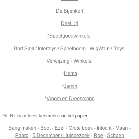
De Bijenkorf
Deel 14
*Speelgoedwinkels
Bart Smit / Intertoys / Speelboom - WigWam / 'Toys'
Verwijzing - Winkels:
*
Hema
*
Jamin
*
Vroom en Dreesmann
St. Nicolaasfeest kenmerken in het papier
Bang maken
-
Boot
-
Ezel
-
Grote boek
-
Intocht
-
Maan
-
Paard
-
5 December / Huisbezoek
-
Roe
-
Schoen