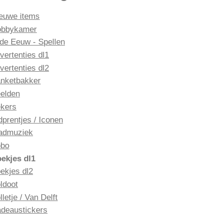
euwe items
obbykamer
de Eeuw - Spellen
vertenties dl1
vertenties dl2
nketbakker
elden
kers
dprentjes / Iconen
admuziek
obo
ekjes dl1
ekjes dl2
ldoot
lletje / Van Delft
deaustickers