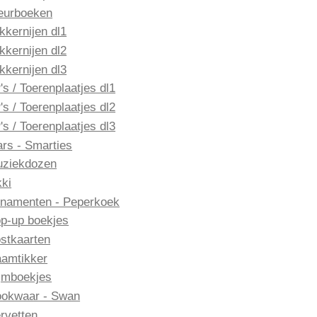
eurboeken
kkernijen dl1
kkernijen dl2
kkernijen dl3
's / Toerenplaatjes dl1
's / Toerenplaatjes dl2
's / Toerenplaatjes dl3
rs - Smarties
ziekdozen
ki
namenten - Peperkoek
p-up boekjes
stkaarten
amtikker
jmboekjes
okwaar - Swan
rvetten