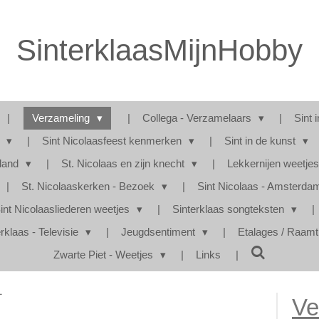
SinterklaasMijnHobby
Verzameling
Collega - Verzamelaars
Sint 
s
Sint Nicolaasfeest kenmerken
Sint in de kunst
rland
St. Nicolaas en zijn knecht
Lekkernijen weetje
St. Nicolaaskerken - Bezoek
Sint Nicolaas - Amsterd
int Nicolaasliederen weetjes
Sinterklaas songteksten
rklaas - Televisie
Jeugdsentiment
Etalages / Raam
Zwarte Piet - Weetjes
Links
1
Ve