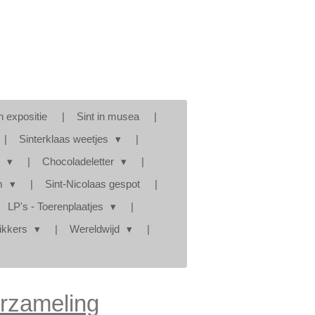
in expositie
Sint in musea
Sinterklaas weetjes
s
Chocoladeletter
am
Sint-Nicolaas gespot
LP's - Toerenplaatjes
tikkers
Wereldwijd
rzameling