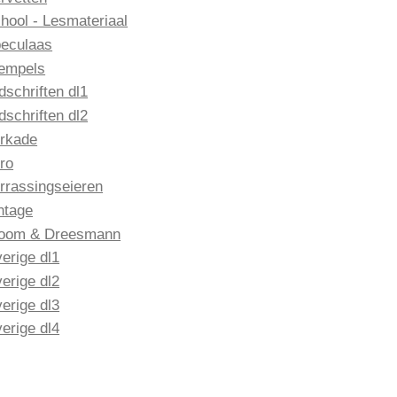
hool - Lesmateriaal
eculaas
empels
jdschriften dl1
jdschriften dl2
rkade
ro
rrassingseieren
ntage
oom & Dreesmann
erige dl1
erige dl2
erige dl3
erige dl4