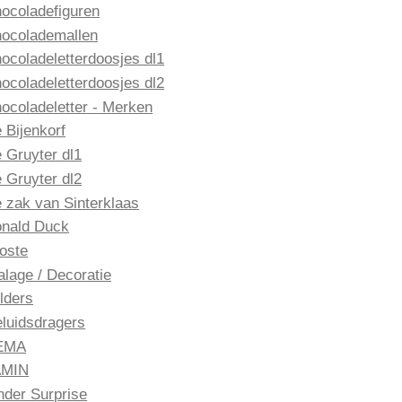
ocoladefiguren
ocolademallen
ocoladeletterdoosjes dl1
ocoladeletterdoosjes dl2
ocoladeletter - Merken
 Bijenkorf
 Gruyter dl1
 Gruyter dl2
 zak van Sinterklaas
nald Duck
oste
alage / Decoratie
lders
luidsdragers
EMA
AMIN
nder Surprise