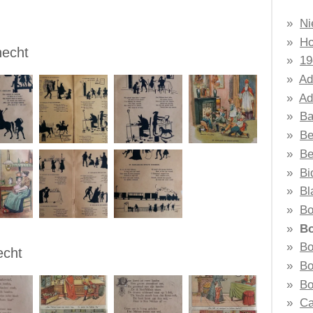
Ni
H
necht
19
Ad
Ad
Ba
Be
Be
Bi
Bl
B
Bo
Bo
echt
Bo
Bo
Ca