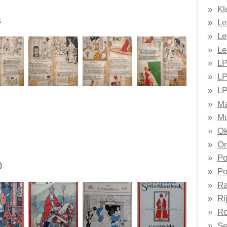
Kl
s
Le
Le
Le
LP
LP
LP
Ma
Mu
Ok
Or
Po
0
Po
Ra
Ri
Ro
Se