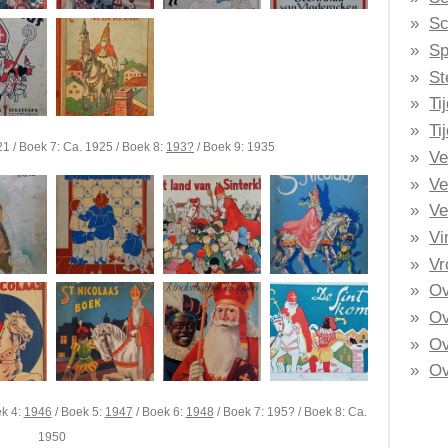
Sc
Sp
St
Ti
Ti
21 / Boek 7: Ca. 1925 / Boek 8:
193?
/ Boek 9: 1935
Ve
Ve
Ve
Vi
Vr
Ov
Ov
Ov
Ov
k 4:
1946
/ Boek 5:
1947
/ Boek 6:
1948
/ Boek 7: 195? / Boek 8: Ca.
1950