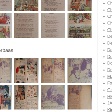
Ch
Ch
Ch
Ch
Ch
De
De
De
terbaas
De
Do
Dr
Et
Fo
Ge
H
J
Ki