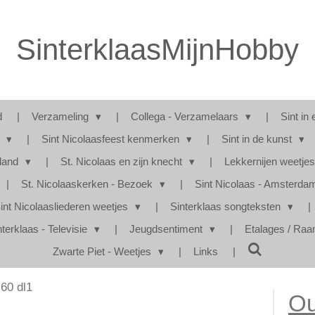
SinterklaasMijnHobby
d
Verzameling
Collega - Verzamelaars
Sint in 
s
Sint Nicolaasfeest kenmerken
Sint in de kunst
rland
St. Nicolaas en zijn knecht
Lekkernijen weetje
St. Nicolaaskerken - Bezoek
Sint Nicolaas - Amsterd
int Nicolaasliederen weetjes
Sinterklaas songteksten
nterklaas - Televisie
Jeugdsentiment
Etalages / Raa
Zwarte Piet - Weetjes
Links
 60 dl1
Ou