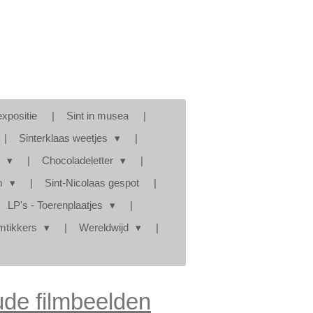
expositie
Sint in musea
Sinterklaas weetjes
s
Chocoladeletter
am
Sint-Nicolaas gespot
LP's - Toerenplaatjes
mtikkers
Wereldwijd
de filmbeelden