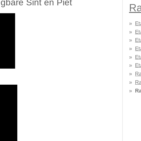
gbare Sint en Piet
Ra
Et
Et
Et
Et
Et
Et
Ra
Ra
Ra