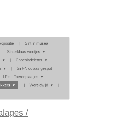
expositie
Sint in musea
Sinterklaas weetjes
s
Chocoladeletter
am
Sint-Nicolaas gespot
LP's - Toerenplaatjes
tikkers
Wereldwijd
alages /