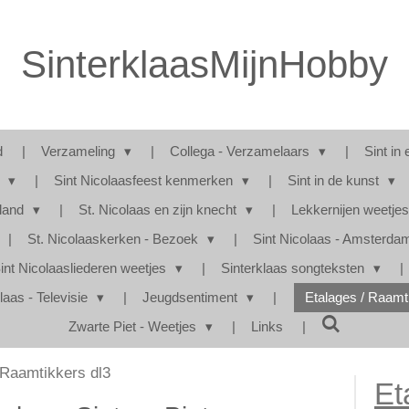
SinterklaasMijnHobby
d
Verzameling
Collega - Verzamelaars
Sint in 
s
Sint Nicolaasfeest kenmerken
Sint in de kunst
rland
St. Nicolaas en zijn knecht
Lekkernijen weetje
St. Nicolaaskerken - Bezoek
Sint Nicolaas - Amsterd
int Nicolaasliederen weetjes
Sinterklaas songteksten
laas - Televisie
Jeugdsentiment
Etalages / Raam
Zwarte Piet - Weetjes
Links
Raamtikkers dl3
Et