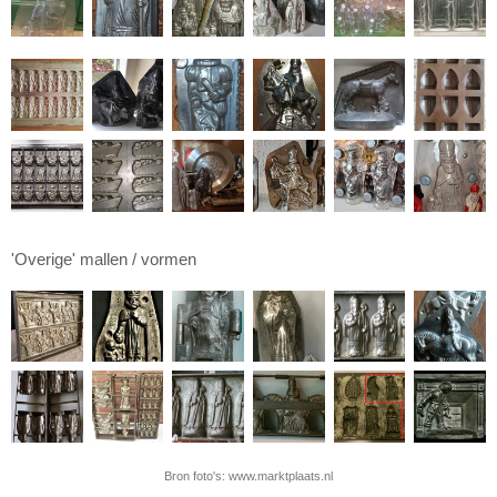
'Overige' mallen / vormen
Bron foto's: www.marktplaats.nl