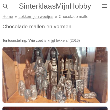
SinterklaasMijnHobby
Ga
direct
Home
»
Lekkernijen weetjes
»
Chocolade mallen
naar
de
Chocolade mallen en vormen
hoofdinhoud
Tentoonstelling: 'Wie zoet is krijgt lekkers' (2016)