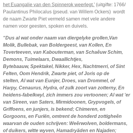
het Euangalie van den Spinnerok weerlegt.’
(uitgifte: 1766/
Paulantinus Philocalus (pseud. van Willem Ockers) wordt
de naam Zwarte Piet vermeld samen met vele andere
namen voor geesten, spoken en duivels.
“Dus al wat onder naam van diergelyke grollen,Van
Molik, Bullebak, van Boldergeest, van Kollen, En
Toverteeven, van Kabouterman, van Schaêuw Schim,
Demons, Tuimelaars, Dwaallichtjes,
Bytebaauw, Spektakel, Nikker, Hex, Nachtmerri, of Sint
Felten, Oom Hendrik, Zwarte piet, of Joris op de
stelten, Al wat van Eunjer, Droes, van Drommel, of
Harpy, Cenaurus, Hydra, of zulk zoort van zotterny, En
heidens-fabelkwyl, zich immers zou vertoonen; Al wat ‘er
van Sireen, van Saters, Mirmidoonen, Grypvogels, of
Griffoens, en junjers, is bekend; Chimeren, en
Gorgoons, en Furiën, omtrent de honderd zottigheên
waarvan de ouden schrijven: Weêrwolven, boldermans,
of duikers, witte wyven, Hamadryäden en Najaden;