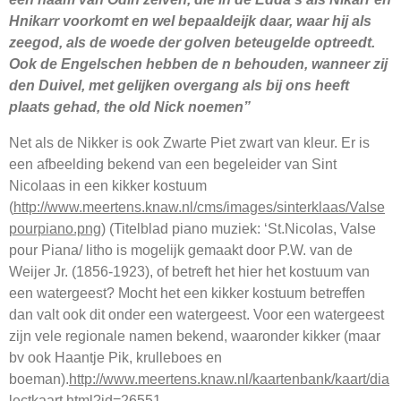
Hnikarr voorkomt en wel bepaaldeijk daar, waar hij als
zeegod, als de woede der golven beteugelde optreedt.
Ook de Engelschen hebben de n behouden, wanneer zij
den Duivel, met gelijken overgang als bij ons heeft
plaats gehad, the old Nick noemen”
Net als de Nikker is ook Zwarte Piet zwart van kleur. Er is
een afbeelding bekend van een begeleider van Sint
Nicolaas in een kikker kostuum
(
http://www.meertens.knaw.nl/cms/images/sinterklaas/Valse
pourpiano.png
) (Titelblad piano muziek: ‘St.Nicolas, Valse
pour Piana/ litho is mogelijk gemaakt door P.W. van de
Weijer Jr. (1856-1923), of betreft het hier het kostuum van
een watergeest? Mocht het een kikker kostuum betreffen
dan valt ook dit onder een watergeest. Voor een watergeest
zijn vele regionale namen bekend, waaronder kikker (maar
bv ook Haantje Pik, krulleboes en
boeman).
http://www.meertens.knaw.nl/kaartenbank/kaart/dia
lectkaart.html?id=26551
.