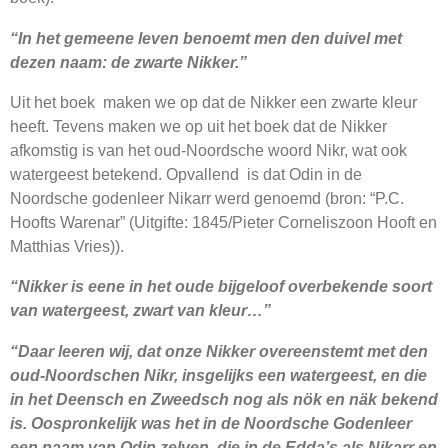
“In het gemeene leven benoemt men den duivel met
dezen naam: de zwarte Nikker.”
Uit het boek maken we op dat de Nikker een zwarte kleur
heeft. Tevens maken we op uit het boek dat de Nikker
afkomstig is van het oud-Noordsche woord Nikr, wat ook
watergeest betekend. Opvallend is dat Odin in de
Noordsche godenleer Nikarr werd genoemd (bron: “P.C.
Hoofts Warenar” (Uitgifte: 1845/Pieter Corneliszoon Hooft en
Matthias Vries)).
“Nikker is eene in het oude bijgeloof overbekende soort
van watergeest, zwart van kleur…”
“Daar leeren wij, dat onze Nikker overeenstemt met den
oud-Noordschen Nikr, insgelijks een watergeest, en die
in het Deensch en Zweedsch nog als nök en näk bekend
is. Oospronkelijk was het in de Noordsche Godenleer
een naam van Odin zelven, die in de Edda’s als Nikarr en