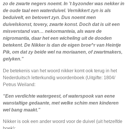
zo de zwarte negers noemt. In ’t byzonder was nekker in
de oude taal een waterduivel. Vernikkert zyn is als
beduivelt, en betovert zyn. Dus noemt men
duivelskonst, tovery, zwarte konst. Doch dat is uit een
misverstand van… nekormanteia, als ware de
nigromantia, daar het een wicheling uit de dooden
betekent. De Nikker is dan de eigen broe^r van Heintje
Pik, om dat zy beide wel na moriaanen, of zwartmakers,
gelyken.”
De betekenis van het woord nikker komt ook terug in het
Nederduitsch letterkundig woordenboek (Uitgifte: 1804/
Petrus Weiland:
“Een verdichte watergeest, of waterspook van eene
wanstaltige gedaante, met welke schim men kinderen
wel bang maakt.”
Nikker is ook een ander woord voor de duivel (uit hetzelfde
boek):