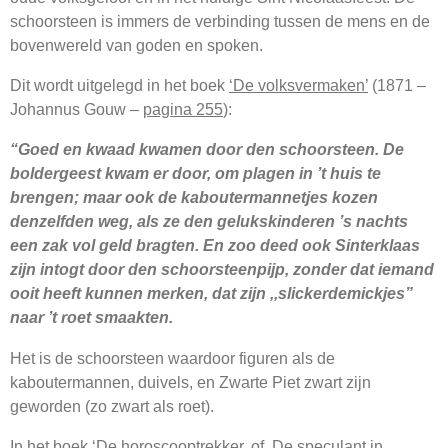
schoorsteen is immers de verbinding tussen de mens en de
bovenwereld van goden en spoken.
Dit wordt uitgelegd in het boek
‘De volksvermaken’
(1871 –
Johannus Gouw –
pagina 255
):
“Goed en kwaad kwamen door den schoorsteen. De
boldergeest kwam er door, om plagen in ’t huis te
brengen; maar ook de kaboutermannetjes kozen
denzelfden weg, als ze den gelukskinderen ’s nachts
een zak vol geld bragten. En zoo deed ook Sinterklaas
zijn intogt door den schoorsteenpijp, zonder dat iemand
ooit heeft kunnen merken, dat zijn ,,slickerdemickjes”
naar ’t roet smaakten.
Het is de schoorsteen waardoor figuren als de
kaboutermannen, duivels, en Zwarte Piet zwart zijn
geworden (zo zwart als roet).
In het boek
‘De horoscooptrekker, of De speculant in