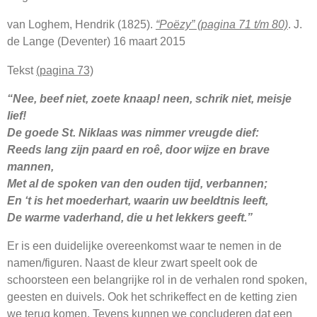
van Loghem, Hendrik (1825).
“Poëzy” (pagina 71 t/m 80)
. J.
de Lange (Deventer) 16 maart 2015
Tekst
(pagina 73)
“Nee, beef niet, zoete knaap! neen, schrik niet, meisje
lief!
De goede St. Niklaas was nimmer vreugde dief:
Reeds lang zijn paard en roê, door wijze en brave
mannen,
Met al de spoken van den ouden tijd, verbannen;
En ‘t is het moederhart, waarin uw beeldtnis leeft,
De warme vaderhand, die u het lekkers geeft.”
Er is een duidelijke overeenkomst waar te nemen in de
namen/figuren. Naast de kleur zwart speelt ook de
schoorsteen een belangrijke rol in de verhalen rond spoken,
geesten en duivels. Ook het schrikeffect en de ketting zien
we terug komen. Tevens kunnen we concluderen dat een