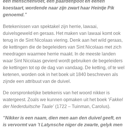
een menschenvoet, een paardenpoot en eenen
koestaart, wordende naar zijn zwart haar Heintje Pik
genoemd.”
Betekenissen van spektakel zijn herrie, lawaai,
duivelsgeweld en geraas. Het maken van lawaai komt ook
terug in de Sint Nicolaas viering. Denk aan het wild geraas,
de kettingen die de begeleiders van Sint Nicolaas met zich
meedragen waarmee herrie maakt. In de meeste landen
waar Sint Nicolaas gevierd wordt gebruiken de begeleiders
de kettingen tot op de dag van vandaag. De ketting, of te wel
ketenen, worden ook in het boek uit 1840 beschreven als
zijnde een attribuut van de duivel.
De oorspronkelijke betekenis van het woord nikker is
watergeest. Zoals we kunnen opmaken uit het boek ‘
Fakkel
der Nederduitsche Taale’
(1722 – Tuinman, Carolus).
“Nikker is een naam, dien men aan den duivel geeft, en
is vervormt van ’t Latynsche niger de zwarte, gelyk men