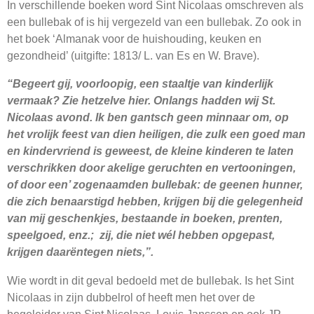
In verschillende boeken word Sint Nicolaas omschreven als
een bullebak of is hij vergezeld van een bullebak. Zo ook in
het boek ‘Almanak voor de huishouding, keuken en
gezondheid’ (uitgifte: 1813/ L. van Es en W. Brave).
“Begeert gij, voorloopig, een staaltje van kinderlijk
vermaak? Zie hetzelve hier. Onlangs hadden wij St.
Nicolaas avond. Ik ben gantsch geen minnaar om, op
het vrolijk feest van dien heiligen, die zulk een goed man
en kindervriend is geweest, de kleine kinderen te laten
verschrikken door akelige geruchten en vertooningen,
of door een’ zogenaamden bullebak: de geenen hunner,
die zich benaarstigd hebben, krijgen bij die gelegenheid
van mij geschenkjes, bestaande in boeken, prenten,
speelgoed, enz.; zij, die niet wél hebben opgepast,
krijgen daarëntegen niets,”.
Wie wordt in dit geval bedoeld met de bullebak. Is het Sint
Nicolaas in zijn dubbelrol of heeft men het over de
begeleider van Sint Nicolaas. Louis Janssen en ook JP