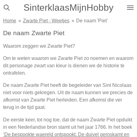
SinterklaasMijnHobby
Ga
direct
Home
»
Zwarte Piet - Weetjes
»
De naam 'Piet'
naar
de
De naam Zwarte Piet
hoofdinhoud
Waarom zeggen we Zwarte Piet?
Om te weten waarom we Zwarte Piet zo noemen en waarom
dit personage zwart van kleur is dienen we de historie te
ontrafelen.
De naam Zwarte Piet heeft de begeleider van Sint Nicolaas
niet voor niets gekregen. Uit de naam kunnen we precies de
afkomst van Zwarte Piet herleiden. Een afkomst die ver
terug in de tijd gaat.
De eerste keer, tot nog toe, dat de naam Zwarte Piet opduikt
in een Nederlandse bron stamt uit het jaar 1766. In het boek
‘De bespookte waereld ontspookt. De duivel geroskamt en