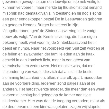
gewonnen gevogelte aan een touwtje om de nek veilig te
kunnen vervoeren, maar merkte bij thuiskomst dat iemand
misbruik had gemaakt van zijn toestand en hij nog slechts
een paar eendekoppen bezat! De in Leeuwarden geboren
en getogen Hendrik Burger beschreef in zijn
’Jeugdherinneringen’ de Sinterklaasviering in de vorige
eeuw als volgt: ’Van de Kerstmisviering, die haar eigen
bekoring heeft, wint voor mij de Sinterklaasavond het in
geest en humor. Naar het voorbeeld van Sint zelf worden al
de feilen en zwakheden der familieleden aan de kaak
gesteld in een komisch licht, maar in een geest van
vriendschap en vertrouwen. Het mooiste was, dat met
uitzondering van vader, die zich dat alles in de beste
stemming liet aanleunen, allen, maar elk apart, meededen
aan de voorbereiding. Iedereen zond pakjes aan al de
anderen. Het hardst werkte moeder, die meer dan een week
tevoren al beslag had gelegd op de kamer naast de
studeerkamer. Hier was dan de toegang verboden; maar als
de deur ervan op een kier was gelaten, zagen wij stapels