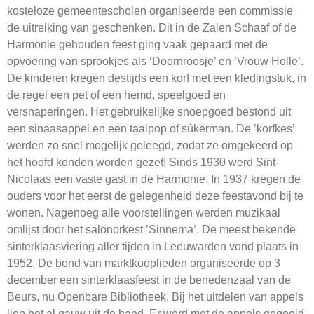
kosteloze gemeentescholen organiseerde een commissie
de uitreiking van geschenken. Dit in de Zalen Schaaf of de
Harmonie gehouden feest ging vaak gepaard met de
opvoering van sprookjes als ’Doornroosje’ en ’Vrouw Holle’.
De kinderen kregen destijds een korf met een kledingstuk, in
de regel een pet of een hemd, speelgoed en
versnaperingen. Het gebruikelijke snoepgoed bestond uit
een sinaasappel en een taaipop of súkerman. De ’korfkes’
werden zo snel mogelijk geleegd, zodat ze omgekeerd op
het hoofd konden worden gezet! Sinds 1930 werd Sint-
Nicolaas een vaste gast in de Harmonie. In 1937 kregen de
ouders voor het eerst de gelegenheid deze feestavond bij te
wonen. Nagenoeg alle voorstellingen werden muzikaal
omlijst door het salonorkest ’Sinnema’. De meest bekende
sinterklaasviering aller tijden in Leeuwarden vond plaats in
1952. De bond van marktkooplieden organiseerde op 3
december een sinterklaasfeest in de benedenzaal van de
Beurs, nu Openbare Bibliotheek. Bij het uitdelen van appels
liep het al gauw uit de hand. Er werd met de appels gegooid