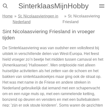
SinterklaasMijnHobby
Ga
direct
Home
»
St. Nicolaasvieringen in
»
St. Nicolaasviering
naar
Nederland
Friesland
de
hoofdinhoud
Sint Nicolaasviering Friesland in vroeger
tijden
De Sinterklaasviering was van oudsher een volksfeest bij
uitstek in verschillende delen van West-Europa. Het feest
hield vroeger zo’n beetje het midden tussen carnaval en het
(Amerikaanse) ’Halloween’. Men ontplooide niet alleen
huiselijke activiteiten als het zetten van de schoen en het
bakken van sinterklaaskoekjes maar ging ook de straat op.
Het was met name in de Friese en andere streken in
Nederland gebruikelijk dat iemand met een schapenvacht
om en een ruige muts op, met een rammelende ketting,
bonzend op deuren en vensters en met een bullebakstem
riep: ’zijn er ook stoute kinderen’. Soms waren de gezichten