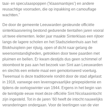
taai- en speculaaspoppen (’klaasmantsjes’) en andere
reusachtige voorraden, die op inpakking en camouflage
wachtten."
De door de gemeente Leeuwarden gesteunde officiële
sinterklaasviering bestond gedurende tientallen jaren vooral
uit twee elementen. Ieder jaar maakte Sinterklaas een rijtoer
langs de lagere scholen en het Stadsziekenhuis aan het
Blokhuisplein per rijtuig, open of dicht naar gelang de
weersomstandigheden, getrokken door twee paarden met
pluimen en bellen. Er kwam destijds dus geen schimmel of
stoomboot te pas aan het bezoek van Sint aan Leeuwarden
en slechts een enkele maal een gemotoriseerd voertuig.
Tweemaal is deze traditionele rondrit door de stad afgelast:
in 1918, vanwege een levensgevaarlijke griepepidemie en
tijdens de oorlogswinter van 1944. Ergens in het begin van
de twintigste eeuw moet deze officiële Sint Nicolaasintocht
zijn ingesteld. Tot in de jaren ’60 heeft de intocht nauwelijks
veranderingen ondergaan. Voor de leerlingen van de vier