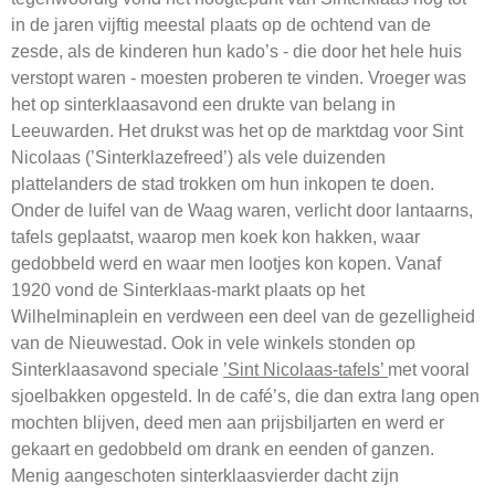
in de jaren vijftig meestal plaats op de ochtend van de
zesde, als de kinderen hun kado’s - die door het hele huis
verstopt waren - moesten proberen te vinden. Vroeger was
het op sinterklaasavond een drukte van belang in
Leeuwarden. Het drukst was het op de marktdag voor Sint
Nicolaas (’Sinterklazefreed’) als vele duizenden
plattelanders de stad trokken om hun inkopen te doen.
Onder de luifel van de Waag waren, verlicht door lantaarns,
tafels geplaatst, waarop men koek kon hakken, waar
gedobbeld werd en waar men lootjes kon kopen. Vanaf
1920 vond de Sinterklaas-markt plaats op het
Wilhelminaplein en verdween een deel van de gezelligheid
van de Nieuwestad. Ook in vele winkels stonden op
Sinterklaasavond speciale
’Sint Nicolaas-tafels’
met vooral
sjoelbakken opgesteld. In de café’s, die dan extra lang open
mochten blijven, deed men aan prijsbiljarten en werd er
gekaart en gedobbeld om drank en eenden of ganzen.
Menig aangeschoten sinterklaasvierder dacht zijn