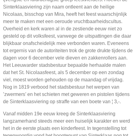
Sinterklaasviering zijn naam ontleent aan de heilige
Nicolaas, bisschop van Mira, heeft het feest waarschijnlijk
meer te maken met een oeroude vruchtbaarheidscultus.
Overheid en kerk waren al in de zestiende eeuw niet zo
gesteld op dit volksfeest, vanwege de uitspattingen die daar
blijkbaar onafscheidelijk mee verbonden waren. Eveneens
tot ergernis van de autoriteiten trok de grote drukte tijdens de
dagen voor 6 december vele dieven en zakkenrollers aan.
Het Leeuwarder stadsbestuur bepaalde herhaalde malen
dat het St. Nicolaasfeest, als 5 december op een zondag
viel, moest worden gehouden op de maandag of vrijdag.
Nog in 1819 verbood het stadsbestuur het werpen van
’zwermers’ en het schieten met geweren en pistolen tijdens
de Sinterklaasviering op straffe van een boete van ¦ 3,-.
Vanaf midden 19e eeuw kreeg de Sinterklaasviering
langzamerhand steeds meer een huiselijk karakter en werd
het in de eerste plaats een kinderfeest. In tegenstelling tot
tegenwoordig vond het hoogtepunt van Sinterklaas nog tot