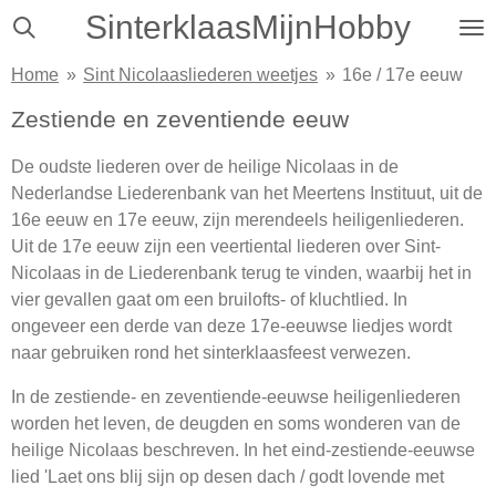
SinterklaasMijnHobby
Ga
direct
Home
»
Sint Nicolaasliederen weetjes
»
16e / 17e eeuw
naar
de
Zestiende en zeventiende eeuw
hoofdinhoud
De oudste liederen over de heilige Nicolaas in de
Nederlandse Liederenbank van het Meertens Instituut, uit de
16e eeuw en 17e eeuw, zijn merendeels heiligenliederen.
Uit de 17e eeuw zijn een veertiental liederen over Sint-
Nicolaas in de Liederenbank terug te vinden, waarbij het in
vier gevallen gaat om een bruilofts- of kluchtlied. In
ongeveer een derde van deze 17e-eeuwse liedjes wordt
naar gebruiken rond het sinterklaasfeest verwezen.
In de zestiende- en zeventiende-eeuwse heiligenliederen
worden het leven, de deugden en soms wonderen van de
heilige Nicolaas beschreven. In het eind-zestiende-eeuwse
lied 'Laet ons blij sijn op desen dach / godt lovende met