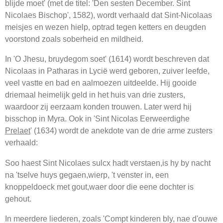
blijde moet' (met de titel: 'Den sesten December. Sint
Nicolaes Bischop', 1582), wordt verhaald dat Sint-Nicolaas
meisjes en wezen hielp, optrad tegen ketters en deugden
voorstond zoals soberheid en mildheid.
In 'O Jhesu, bruydegom soet' (1614) wordt beschreven dat
Nicolaas in Patharas in Lycië werd geboren, zuiver leefde,
veel vastte en bad en aalmoezen uitdeelde. Hij gooide
driemaal heimelijk geld in het huis van drie zusters,
waardoor zij eerzaam konden trouwen. Later werd hij
bisschop in Myra. Ook in 'Sint Nicolas Eerweerdighe
Prelaet
' (1634) wordt de anekdote van de drie arme zusters
verhaald:
Soo haest Sint Nicolaes sulcx hadt verstaen,is hy by nacht
na 'tselve huys gegaen,wierp, 't venster in, een
knoppeldoeck met gout,waer door die eene dochter is
gehout.
In meerdere liederen, zoals 'Compt kinderen bly, nae d'ouwe