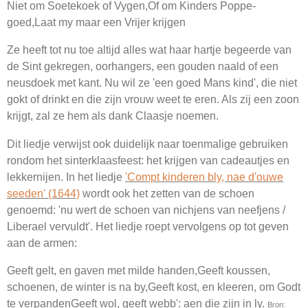
Niet om Soetekoek of Vygen,Of om Kinders Poppe-
goed,Laat my maar een Vrijer krijgen
Ze heeft tot nu toe altijd alles wat haar hartje begeerde van
de Sint gekregen, oorhangers, een gouden naald of een
neusdoek met kant. Nu wil ze 'een goed Mans kind', die niet
gokt of drinkt en die zijn vrouw weet te eren. Als zij een zoon
krijgt, zal ze hem als dank Claasje noemen.
Dit liedje verwijst ook duidelijk naar toenmalige gebruiken
rondom het sinterklaasfeest: het krijgen van cadeautjes en
lekkernijen. In het liedje
'Compt kinderen bly, nae d'ouwe
seeden' (1644)
wordt ook het zetten van de schoen
genoemd: 'nu wert de schoen van nichjens van neefjens /
Liberael vervuldt'. Het liedje roept vervolgens op tot geven
aan de armen:
Geeft gelt, en gaven met milde handen,Geeft koussen,
schoenen, de winter is na by,Geeft kost, en kleeren, om Godt
te verpandenGeeft wol, geeft webb': aen die zijn in ly.
Bron: