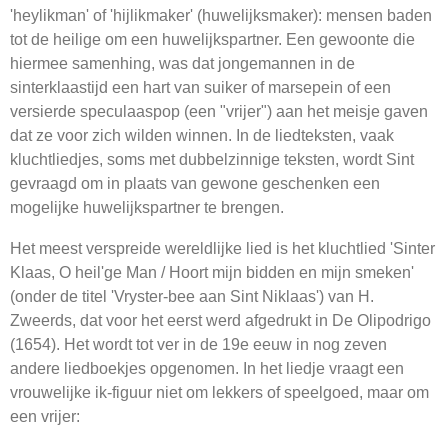
'heylikman' of 'hijlikmaker' (huwelijksmaker): mensen baden
tot de heilige om een huwelijkspartner. Een gewoonte die
hiermee samenhing, was dat jongemannen in de
sinterklaastijd een hart van suiker of marsepein of een
versierde speculaaspop (een "vrijer") aan het meisje gaven
dat ze voor zich wilden winnen. In de liedteksten, vaak
kluchtliedjes, soms met dubbelzinnige teksten, wordt Sint
gevraagd om in plaats van gewone geschenken een
mogelijke huwelijkspartner te brengen.
Het meest verspreide wereldlijke lied is het kluchtlied 'Sinter
Klaas, O heil'ge Man / Hoort mijn bidden en mijn smeken'
(onder de titel 'Vryster-bee aan Sint Niklaas') van H.
Zweerds, dat voor het eerst werd afgedrukt in De Olipodrigo
(1654). Het wordt tot ver in de 19e eeuw in nog zeven
andere liedboekjes opgenomen. In het liedje vraagt een
vrouwelijke ik-figuur niet om lekkers of speelgoed, maar om
een vrijer: