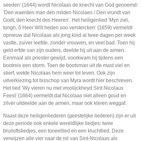
seeden' (1644) wordt Nicolaas de knecht van God genoemd:
'Den waerden man den milden Nicolaes / Den vrundt van
Godt, den knecht des Heeren'. Het heiligenlied 'Myn ziel,
tongh, ô Heer Wilt heden soo verstercken' (1659) vermeldt
opnieuw dat Nicolaas als jong kind al twee dagen per week
vastte, zuiver leefde, zonder vrouwen, en veel bad. Toen hij
geld erfde van zijn ouders, deelde hij uit aan de armen.
Eenmaal als priester gewijd, voorkwam hij tijdens een
bootreis een storm. Toen de bootsman uit de mast viel en
stierf, wekte Nicolaas hem weer tot leven. Ook zijn
uitverkiezing tot bisschop van Myra wordt hier beschreven.
Het lied 'Wy vieren nu met vroolijckheyd Sint Nicolaus
Feest' (1664) vermeldt dat Nicolaas niet alleen goud en
zilver uitdeelde aan de armen, maar ook kleren weggaf.
Naast deze heiligenliederen (geestelijke liederen) zijn er uit
deze periode ook enkele wereldlijke liedjes: twee
bruiloftsliedjes, een toneellied en een kluchtlied. Deze
verwijzen alle vier naar de rol van Sint-Nicolaas als