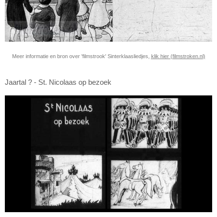
Meer informatie en bron over 'filmstrook' Sinterklaasliedjes,
klik hier (filmstroken.nl)
Jaartal ? - St. Nicolaas op bezoek