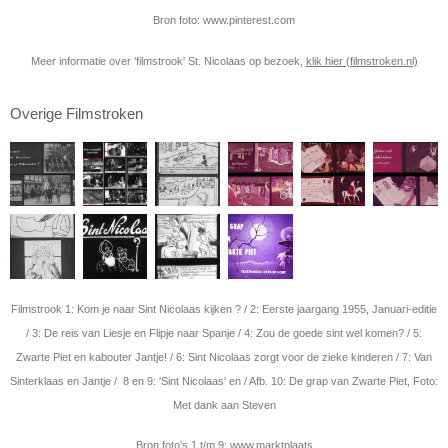
Bron foto: www.pinterest.com
Meer informatie over 'filmstrook' St. Nicolaas op bezoek,
klik hier (filmstroken.nl)
Overige Filmstroken
Filmstrook 1: Kom je naar Sint Nicolaas kijken ? / 2: Eerste jaargang 1955, Januari-editie
/ 3: De reis van Liesje en Flipje naar Spanje / 4: Zou de goede sint wel komen? / 5:
Zwarte Piet en kabouter Jantje! / 6: Sint Nicolaas zorgt voor de zieke kinderen / 7: Van
Sinterklaas en Jantje / 8 en 9: 'Sint Nicolaas' en / Afb. 10: De grap van Zwarte Piet, Foto:
Met dank aan Steven
Bron foto's 1 t/m 9: www.marktplaats