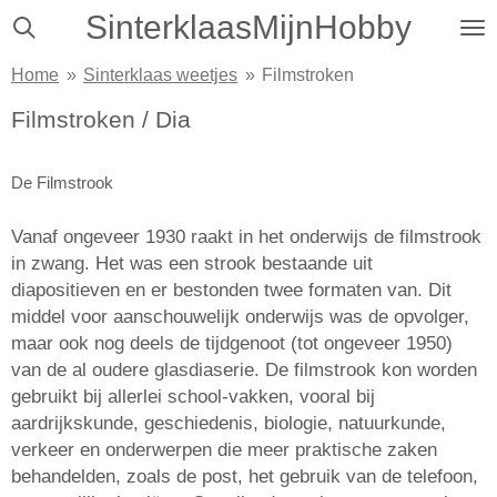
SinterklaasMijnHobby
Ga
direct
Home
»
Sinterklaas weetjes
»
Filmstroken
naar
de
Filmstroken / Dia
hoofdinhoud
De Filmstrook
Vanaf ongeveer 1930 raakt in het onderwijs de filmstrook
in zwang. Het was een strook bestaande uit
diapositieven en er bestonden twee formaten van. Dit
middel voor aanschouwelijk onderwijs was de opvolger,
maar ook nog deels de tijdgenoot (tot ongeveer 1950)
van de al oudere glasdiaserie. De filmstrook kon worden
gebruikt bij allerlei school-vakken, vooral bij
aardrijkskunde, geschiedenis, biologie, natuurkunde,
verkeer en onderwerpen die meer praktische zaken
behandelden, zoals de post, het gebruik van de telefoon,