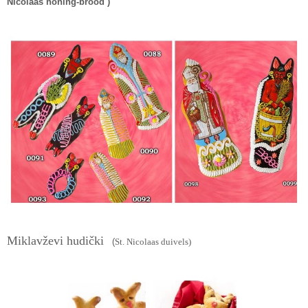
Nicolaas honing-brood )
Miklavževi hudički
(
St. Nicolaas duivels)