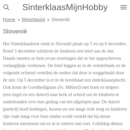
SinterklaasMijnHobby
Ga
direct
Home
»
Wereldwijd
»
Slovenië
naar
de
Slovenië
hoofdinhoud
Het Sinterklaasfeest vindt in Slovenië plaats op 5 en op 6 december.
Rond 3 december schrijven de kinderen een brief aan de sint.
Daarin moeten ze hem ervan overtuigen dat ze het op­ge­schreven
verlanglijstje verdienen. De brief leggen ze in de vensterbank en de
volgende ochtend vertellen de ouders dat deze is weggehaald door
de sint. Op 5 december is er in de hoofdstad een sinterklaasoptocht.
Ook komt de Goedheiligman
(
Sv. Miklavž
)
met boek en helpers
(een engel en een duivel) naar kerk of school om de kinderen te
onderhouden over hun gedrag van het afgelopen jaar. De duivel
(
parkelj
) heeft kettingen, hoorns en een lange rode tong en kinderen
zijn vaak bang voor hem omdat wordt verteld dat hij stoute
kinderen meeneemt om ze in te smeren met roet. Gelukkig dienen