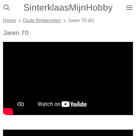
SinterklaasMijnHobby
Ga
direct
Home
»
Oude filmbeelden
»
Jaren 70 dl1
naar
de
Jaren 70
hoofdinhoud