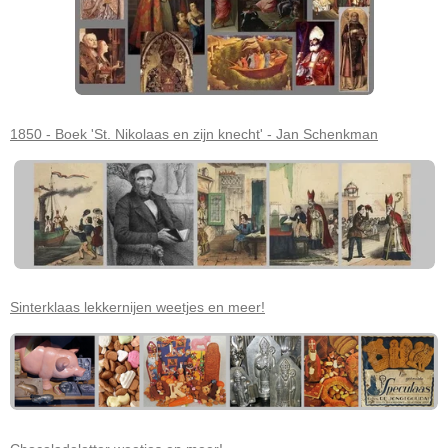
1850 - Boek 'St. Nikolaas en zijn knecht' - Jan Schenkman
Sinterklaas lekkernijen weetjes en meer!