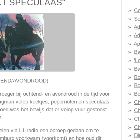
KT SPECULAAS"
Ce
Sc
Ad
Ad
Ap
Ba
'L
Ba
Bo
TEND/AVONDROOD)
Bo
Bo
oeger bij ochtend- en avondrood in de tijd voor
ligman volop koekjes, pepernoten en speculaas
Ch
loed was het bewijs dat er volop vuur gestookt
Ch
n.
Ch
Ch
eelen via L1-radio een oproep gedaan om te
Di
imburg voorkwam (voorkomt) en hoe oud dit