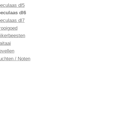
eculaas dl5
eculaas dl6
eculaas dl7
rooigoed
ikerbeesten
aitaai
evellen
uchten / Noten