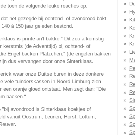
Du
de toen de volgende leuke reacties op.
Hy
dat het gezegde bij ochtend- of avondrood bakt
Ki
l 140 à 150 jaar geleden bestond.
Ko
Kr
rklaos is printe an't bakke." Dit zou afkomstig
Kr
or kerstmis (de Adventtijd) bij ochtend- of
Li
die Engel backen Plätzchen." (de engelen bakken
Ma
zijn dus vervangen door onze Sinterklaas.
Pe
lerick waar onze Duitse buren in deze donkere
Re
n de vele tuinderskassen in Noord-Limburg zien
Re
r een oranje gloed ontstaat. Men zegt dan: "Die
Re
 am backen."
Si
Sp
"bij avondrood is Sinterklaas koekjes of
Sp
ld vanuit Oostrum, Leunen, Horst, Lottum,
Reuver.
Sp
Sp