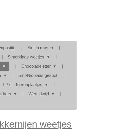
expositie
Sint in musea
Sinterklaas weetjes
s
Chocoladeletter
am
Sint-Nicolaas gespot
LP's - Toerenplaatjes
tikkers
Wereldwijd
kkernijen weetjes