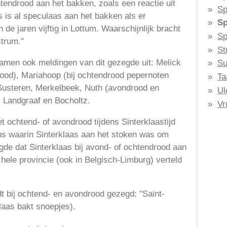
htendrood aan het bakken, zoals een reactie uit
Sp
s is al speculaas aan het bakken als er
Sp
de jaren vijftig in Lottum. Waarschijnlijk bracht
Sp
trum."
St
amen ook meldingen van dit gezegde uit: Melick
Su
drood), Mariahoop (bij ochtendrood pepernoten
Ta
Susteren, Merkelbeek, Nuth (avondrood en
Ul
 Landgraaf en Bocholtz.
Vr
 ochtend- of avondrood tijdens Sinterklaastijd
ns waarin Sinterklaas aan het stoken was om
de dat Sinterklaas bij avond- of ochtendrood aan
 hele provincie (ook in Belgisch-Limburg) verteld
t bij ochtend- en avondrood gezegd: "Saint-
laas bakt snoepjes).