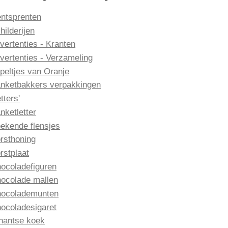
ntsprenten
hilderijen
vertenties - Kranten
vertenties - Verzameling
peltjes van Oranje
nketbakkers verpakkingen
etters'
nketletter
ekende flensjes
rsthoning
rstplaat
ocoladefiguren
ocolade mallen
ocolademunten
ocoladesigaret
nantse koek