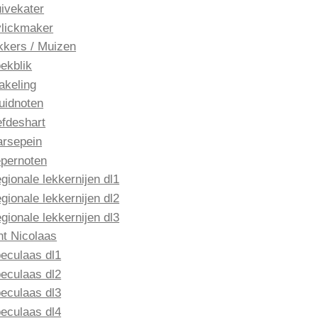
ivekater
lickmaker
kkers / Muizen
ekblik
akeling
uidnoten
efdeshart
rsepein
pernoten
gionale lekkernijen dl1
gionale lekkernijen dl2
gionale lekkernijen dl3
nt Nicolaas
eculaas dl1
eculaas dl2
eculaas dl3
eculaas dl4