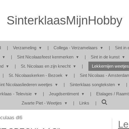
SinterklaasMijnHobby
d
Verzameling
Collega - Verzamelaars
Sint in 
s
Sint Nicolaasfeest kenmerken
Sint in de kunst
and
St. Nicolaas en zijn knecht
Lekkernijen weetje
St. Nicolaaskerken - Bezoek
Sint Nicolaas - Amsterd
int Nicolaasliederen weetjes
Sinterklaas songteksten
rklaas - Televisie
Jeugdsentiment
Etalages / Raam
Zwarte Piet - Weetjes
Links
culaas dl6
Le