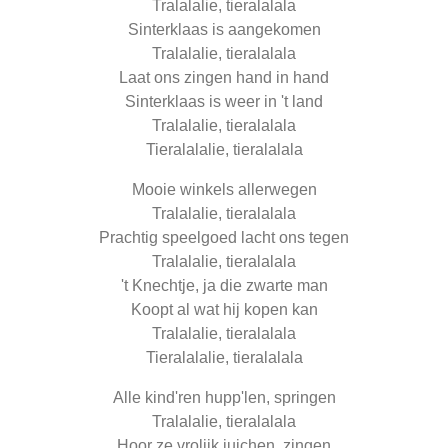
Tralalalie, tieralalala
Sinterklaas is aangekomen
Tralalalie, tieralalala
Laat ons zingen hand in hand
Sinterklaas is weer in 't land
Tralalalie, tieralalala
Tieralalalie, tieralalala
Mooie winkels allerwegen
Tralalalie, tieralalala
Prachtig speelgoed lacht ons tegen
Tralalalie, tieralalala
't Knechtje, ja die zwarte man
Koopt al wat hij kopen kan
Tralalalie, tieralalala
Tieralalalie, tieralalala
Alle kind'ren hupp'len, springen
Tralalalie, tieralalala
Hoor ze vrolijk juichen, zingen