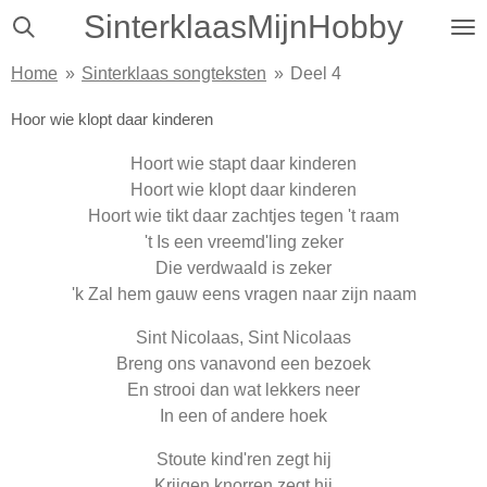
SinterklaasMijnHobby
Ga
direct
Home
»
Sinterklaas songteksten
»
Deel 4
naar
de
Hoor wie klopt daar kinderen
hoofdinhoud
Hoort wie stapt daar kinderen
Hoort wie klopt daar kinderen
Hoort wie tikt daar zachtjes tegen 't raam
't Is een vreemd'ling zeker
Die verdwaald is zeker
'k Zal hem gauw eens vragen naar zijn naam
Sint Nicolaas, Sint Nicolaas
Breng ons vanavond een bezoek
En strooi dan wat lekkers neer
In een of andere hoek
Stoute kind'ren zegt hij
Krijgen knorren zegt hij