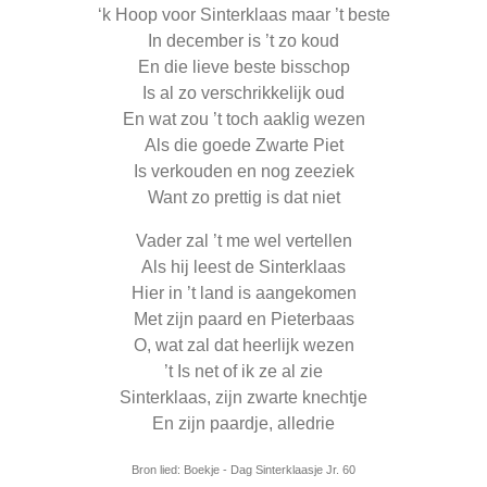
‘k Hoop voor Sinterklaas maar ’t beste
In december is ’t zo koud
En die lieve beste bisschop
Is al zo verschrikkelijk oud
En wat zou ’t toch aaklig wezen
Als die goede Zwarte Piet
Is verkouden en nog zeeziek
Want zo prettig is dat niet
Vader zal ’t me wel vertellen
Als hij leest de Sinterklaas
Hier in ’t land is aangekomen
Met zijn paard en Pieterbaas
O, wat zal dat heerlijk wezen
’t Is net of ik ze al zie
Sinterklaas, zijn zwarte knechtje
En zijn paardje, alledrie
Bron lied: Boekje - Dag Sinterklaasje Jr. 60